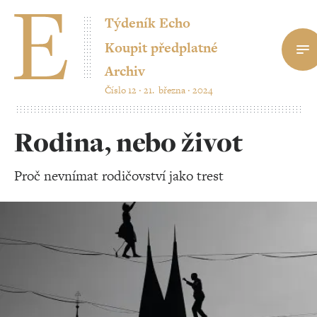
Týdeník Echo
Koupit předplatné
Archiv
Číslo 12 ‧ 21. března ‧ 2024
Rodina, nebo život
Proč nevnímat rodičovství jako trest