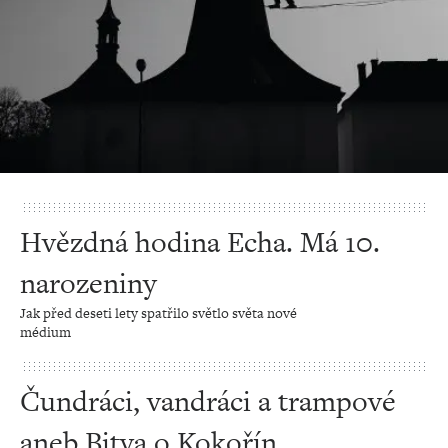
Hvězdná hodina Echa. Má 10.
narozeniny
Jak před deseti lety spatřilo světlo světa nové
médium
Čundráci, vandráci a trampové
aneb Bitva o Kokořín