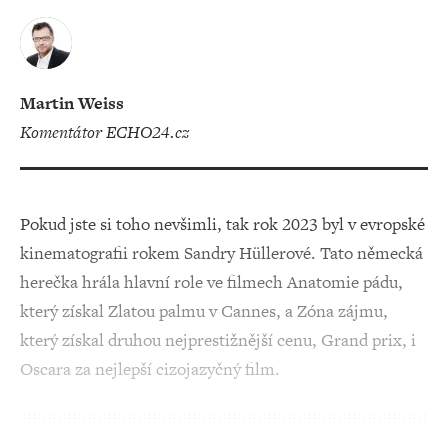
Martin Weiss
komentátor ECHO24.cz
Pokud jste si toho nevšimli, tak rok 2023 byl v evropské
kinematografii rokem Sandry Hüllerové. Tato německá
herečka hrála hlavní role ve filmech Anatomie pádu,
který získal Zlatou palmu v Cannes, a Zóna zájmu,
který získal druhou nejprestižnější cenu, Grand prix, i
Oscara za nejlepší cizojazyčný film.