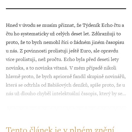
Hned v úvodu se musím přiznat, že Týdeník Echo čtu a
čtu ho systematicky už celých deset let. Zdůrazňuji to
proto, že to bych nemohl říci o žádném jiném časopisu
u nás. Z povinnosti prolistuji ještě Euro, ale opravdu
více prolistuji, než pročtu. Echo byla před deseti lety
novinka, a to novinka vítaná. V mém případě nikoli
hlavně proto, že bych apriorně fandil skupině novinářů,
která se odtrhla od Babišových deníků, spíše proto, že u
nás už dlouho chyběl intelektuální časopis, který by se…
Tento článek je v plném znění