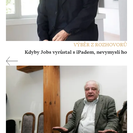
VÝBĚR Z ROZHOVORŮ
Kdyby Jobs vyrůstal s iPadem, nevymyslí ho