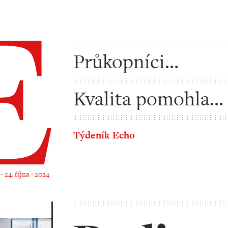
Průkopníci
trojdimenzionáln
Kvalita pomohla
učení
farmářům prorazi
Týdeník Echo
 24. října ‧ 2024