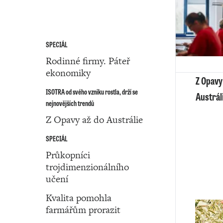
SPECIÁL
Rodinné firmy. Páteř
ekonomiky
Z Opavy
ISOTRA od svého vzniku rostla, drží se
Austrál
nejnovějších trendů
Z Opavy až do Austrálie
SPECIÁL
Průkopníci
trojdimenzionálního
učení
Kvalita pomohla
farmářům prorazit