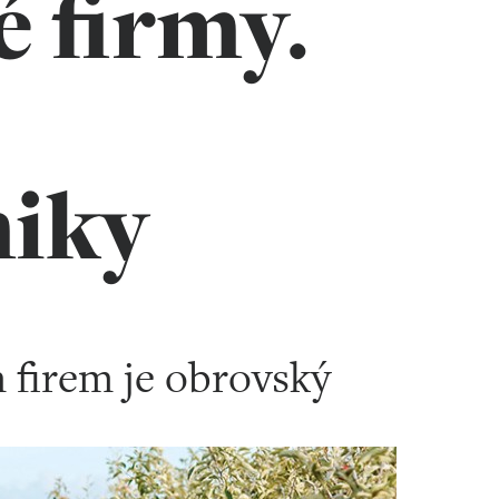
 firmy.
iky
firem je obrovský