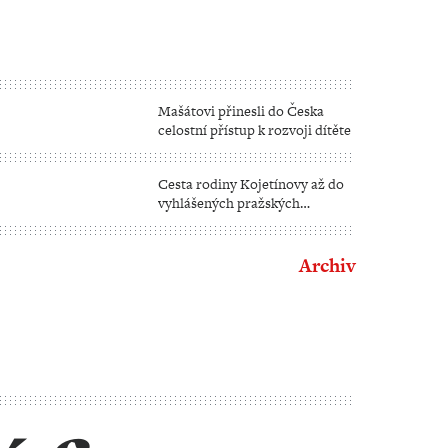
Mašátovi přinesli do Česka
celostní přístup k rozvoji dítěte
ího
Cesta rodiny Kojetínovy až do
vyhlášených pražských
t
restaurací
Archiv