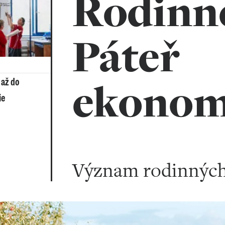
Rodinné
Páteř
ekonom
 až do
ie
Význam rodinných 