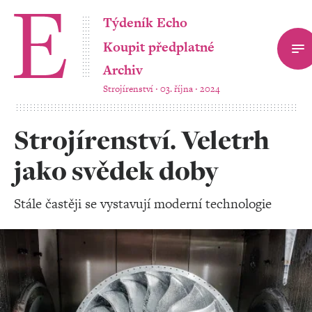
Týdeník Echo
Koupit předplatné
Archiv
Strojírenství ‧ 03. října ‧ 2024
Strojírenství. Veletrh
jako svědek doby
Stále častěji se vystavují moderní technologie