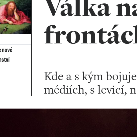
Válka n
frontác
e nové
ství
Kde a s kým bojuje 
médiích, s levicí, 