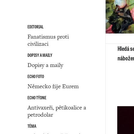
EDITORIAL
Fanatismus proti
civilizaci
Hledá s
DOPISY A MAILY
nábožen
Dopisy a maily
ECHO FOTO
Německo žije Eurem
ECHO TÝDNE
Antivaxeři, pětikoalice a
petrodolar
TÉMA