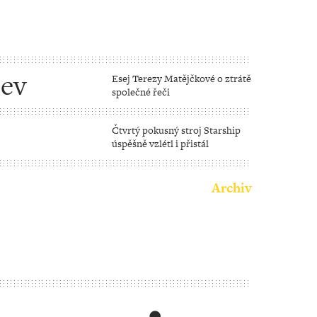
tev
Esej Terezy Matějčkové o ztrátě
společné řeči
Čtvrtý pokusný stroj Starship
úspěšně vzlétl i přistál
Archiv