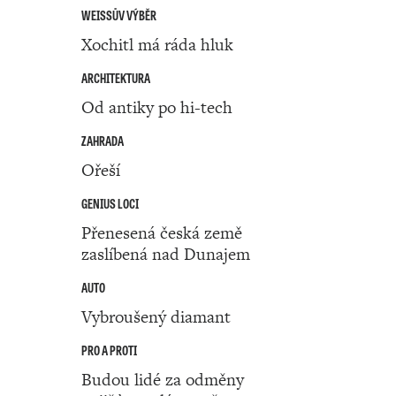
WEISSŮV VÝBĚR
Xochitl má ráda hluk
ARCHITEKTURA
Od antiky po hi-tech
ZAHRADA
Ořeší
GENIUS LOCI
Přenesená česká země
zaslíbená nad Dunajem
AUTO
Vybroušený diamant
PRO A PROTI
Budou lidé za odměny