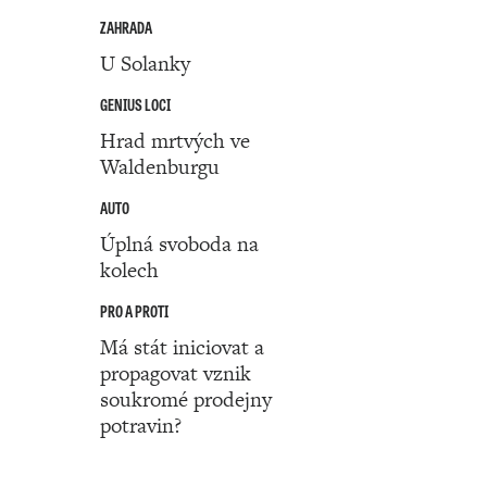
ZAHRADA
U Solanky
GENIUS LOCI
Hrad mrtvých ve
Waldenburgu
AUTO
Úplná svoboda na
kolech
PRO A PROTI
Má stát iniciovat a
propagovat vznik
soukromé prodejny
potravin?