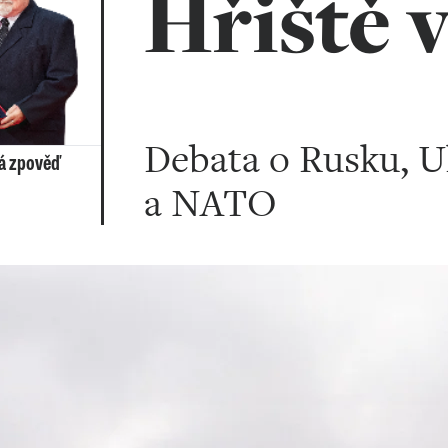
Hřiště 
Debata o Rusku, Uk
ká zpověď
a NATO