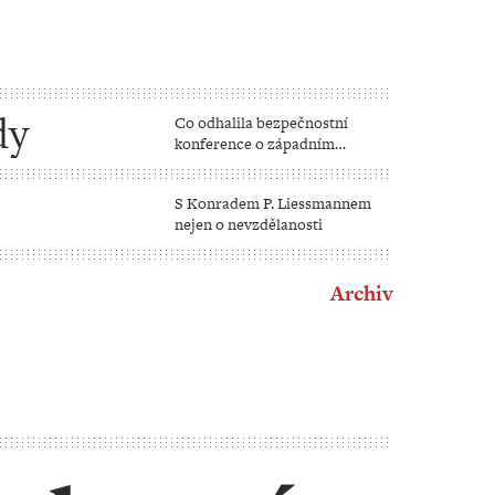
dy
Co odhalila bezpečnostní
konference o západním
uvažování
S Konradem P. Liessmannem
nejen o nevzdělanosti
Archiv