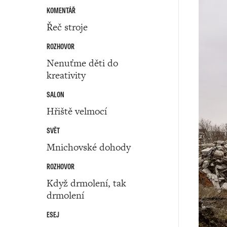
KOMENTÁŘ
Řeč stroje
ROZHOVOR
Nenuťme děti do
kreativity
SALON
Hřiště velmocí
SVĚT
Mnichovské dohody
ROZHOVOR
Když drmolení, tak
drmolení
ESEJ