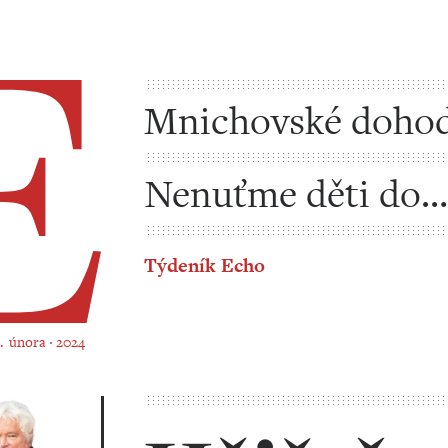
Mnichovské doho
Nenuťme děti do
kreativity
Týdeník Echo
9. února ‧ 2024