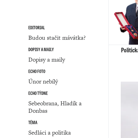
EDITORIAL
Budou stačit mávátka?
Politic
DOPISY A MAILY
Dopisy a maily
ECHO FOTO
Únor nebílý
ECHO TÝDNE
Sebeobrana, Hladík a
Donbas
TÉMA
Sedláci a politika