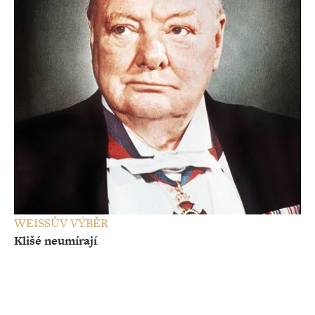
WEISSŮV VÝBĚR
Klišé neumírají