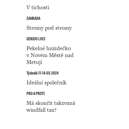
V tichosti
ZAHRADA
Stromy pod stromy
GENIUS LOCI
Pekelné hnízdečko
v Novém Městě nad
Metují
Týdeník-11-14-03-2024
Ideální společník
PRO A PROTI
Má skončit takzvaná
windfall tax?
Číslo 11 ‧ 14. března ‧ 2024