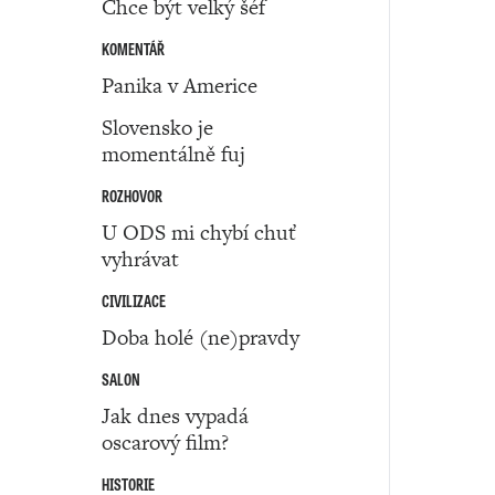
Chce být velký šéf
KOMENTÁŘ
Panika v Americe
Slovensko je
momentálně fuj
ROZHOVOR
U ODS mi chybí chuť
vyhrávat
CIVILIZACE
Doba holé (ne)pravdy
SALON
Jak dnes vypadá
oscarový film?
HISTORIE