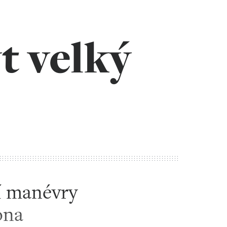
t velký
í manévry
ona