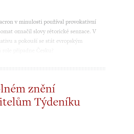
ron v minulosti používal provokativní
plomat označil slovy rétorické senzace. V
iativu a pokouší se stát evropským
á role připadne Česku?
plném znění
itelům Týdeníku