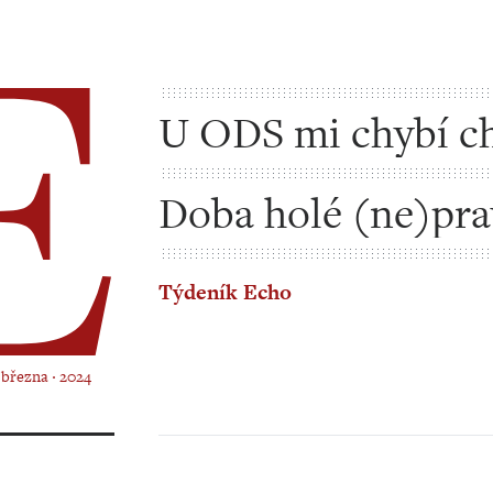
U ODS mi chybí c
vyhrávat
Doba holé (ne)pr
Týdeník Echo
. března ‧ 2024