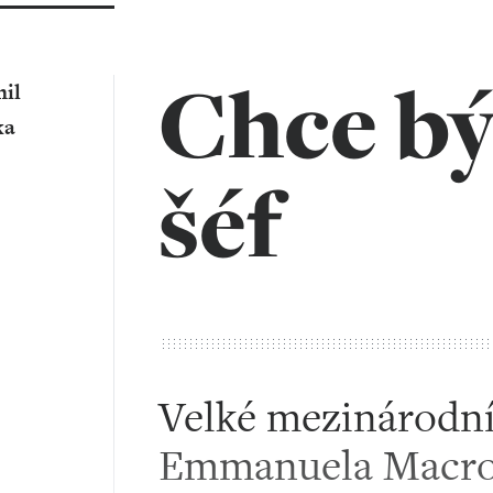
Chce bý
il
ka
šéf
Velké mezinárodn
Emmanuela Macr