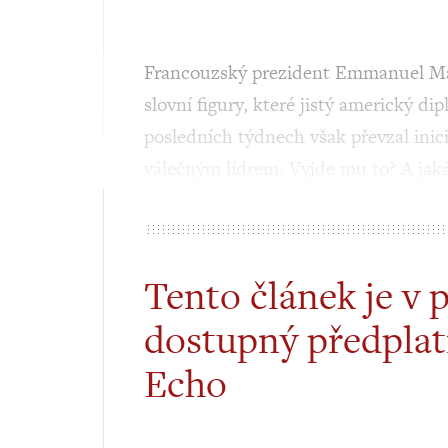
Francouzský prezident Emmanuel Mac
slovní figury, které jistý americký di
posledních týdnech však převzal inic
válečným lídrem. Vyjde mu to? A jak
Tento článek je v 
dostupný předplat
Echo