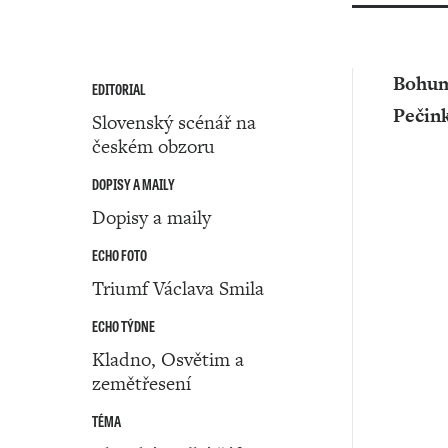
Bohum
EDITORIAL
Pečin
Slovenský scénář na
českém obzoru
DOPISY A MAILY
Dopisy a maily
ECHO FOTO
Triumf Václava Smila
ECHO TÝDNE
Kladno, Osvětim a
zemětřesení
TÉMA