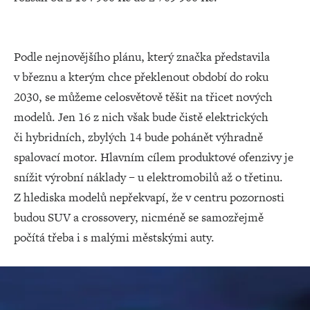
Podle nejnovějšího plánu, který značka představila
v březnu a kterým chce překlenout období do roku
2030, se můžeme celosvětově těšit na třicet nových
modelů. Jen 16 z nich však bude čistě elektrických
či hybridních, zbylých 14 bude pohánět výhradně
spalovací motor. Hlavním cílem produktové ofenzivy je
snížit výrobní náklady – u elektromobilů až o třetinu.
Z hlediska modelů nepřekvapí, že v centru pozornosti
budou SUV a crossovery, nicméně se samozřejmě
počítá třeba i s malými městskými auty.