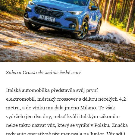
Subaru Crosstrek: známe české ceny
Italská automobilka představila svůj první
elektromobil, městský crossover s délkou necelých 4,2
metru, a do vínku mu dala jméno Milano. To však
vydrželo jen dva dny, neboť kvůli italským zákonům
nelze takto nazvat vůz, který se vyrábí v Polsku. Značka
tedy auto operativně přejmenovala na Junior. Vůz sdílí