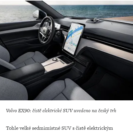
Volvo EX90: čistě elektrické SUV uvedeno na český trh
Tohle velké sedmimístné SUV s čistě elektrickým