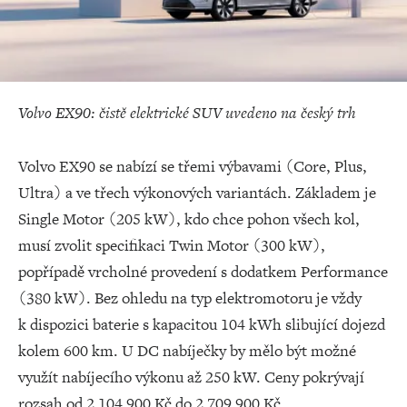
Volvo EX90: čistě elektrické SUV uvedeno na český trh
Volvo EX90 se nabízí se třemi výbavami (Core, Plus,
Ultra) a ve třech výkonových variantách. Základem je
Single Motor (205 kW), kdo chce pohon všech kol,
musí zvolit specifikaci Twin Motor (300 kW),
popřípadě vrcholné provedení s dodatkem Performance
(380 kW). Bez ohledu na typ elektromotoru je vždy
k dispozici baterie s kapacitou 104 kWh slibující dojezd
kolem 600 km. U DC nabíječky by mělo být možné
využít nabíjecího výkonu až 250 kW. Ceny pokrývají
rozsah od 2 104 900 Kč do 2 709 900 Kč.