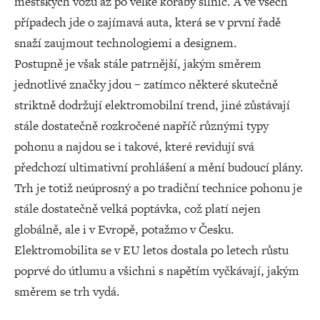
městských vozů až po velké koráby silnic. A ve všech
případech jde o zajímavá auta, která se v první řadě
snaží zaujmout technologiemi a designem.
Postupně je však stále patrnější, jakým směrem
jednotlivé značky jdou – zatímco některé skutečně
striktně dodržují elektromobilní trend, jiné zůstávají
stále dostatečně rozkročené napříč různými typy
pohonu a najdou se i takové, které revidují svá
předchozí ultimativní prohlášení a mění budoucí plány.
Trh je totiž neúprosný a po tradiční technice pohonu je
stále dostatečně velká poptávka, což platí nejen
globálně, ale i v Evropě, potažmo v Česku.
Elektromobilita se v EU letos dostala po letech růstu
poprvé do útlumu a všichni s napětím vyčkávají, jakým
směrem se trh vydá.