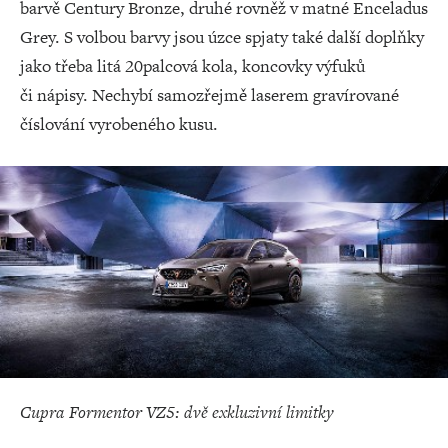
barvě Century Bronze, druhé rovněž v matné Enceladus
Grey. S volbou barvy jsou úzce spjaty také další doplňky
jako třeba litá 20palcová kola, koncovky výfuků
či nápisy. Nechybí samozřejmě laserem gravírované
číslování vyrobeného kusu.
Cupra Formentor VZ5: dvě exkluzivní limitky