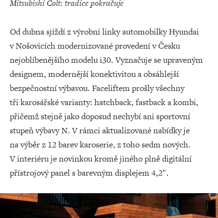
Mitsubishi Colt: tradice pokračuje
Od dubna sjíždí z výrobní linky automobilky Hyundai
v Nošovicích modernizované provedení v Česku
nejoblíbenějšího modelu i30. Vyznačuje se upraveným
designem, modernější konektivitou a obsáhlejší
bezpečnostní výbavou. Faceliftem prošly všechny
tři karosářské varianty: hatchback, fastback a kombi,
přičemž stejně jako doposud nechybí ani sportovní
stupeň výbavy N. V rámci aktualizované nabídky je
na výběr z 12 barev karoserie, z toho sedm nových.
V interiéru je novinkou kromě jiného plně digitální
přístrojový panel s barevným displejem 4,2″.