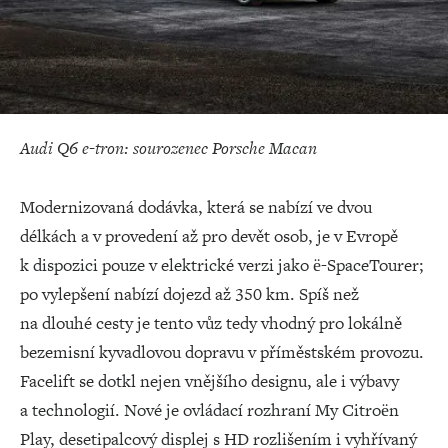
Audi Q6 e-tron: sourozenec Porsche Macan
Modernizovaná dodávka, která se nabízí ve dvou
délkách a v provedení až pro devět osob, je v Evropě
k dispozici pouze v elektrické verzi jako ë-SpaceTourer;
po vylepšení nabízí dojezd až 350 km. Spíš než
na dlouhé cesty je tento vůz tedy vhodný pro lokálně
bezemisní kyvadlovou dopravu v příměstském provozu.
Facelift se dotkl nejen vnějšího designu, ale i výbavy
a technologií. Nové je ovládací rozhraní My Citroën
Play, desetipalcový displej s HD rozlišením i vyhřívaný