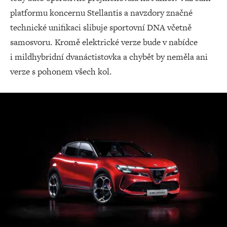
platformu koncernu Stellantis a navzdory značné
technické unifikaci slibuje sportovní DNA včetně
samosvoru. Kromě elektrické verze bude v nabídce
i mildhybridní dvanáctistovka a chybět by neměla ani
verze s pohonem všech kol.