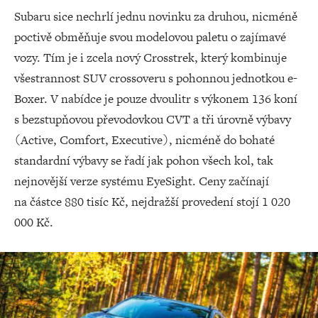
Subaru sice nechrlí jednu novinku za druhou, nicméně
poctivě obměňuje svou modelovou paletu o zajímavé
vozy. Tím je i zcela nový Crosstrek, který kombinuje
všestrannost SUV crossoveru s pohonnou jednotkou e-
Boxer. V nabídce je pouze dvoulitr s výkonem 136 koní
s bezstupňovou převodovkou CVT a tři úrovně výbavy
(Active, Comfort, Executive), nicméně do bohaté
standardní výbavy se řadí jak pohon všech kol, tak
nejnovější verze systému EyeSight. Ceny začínají
na částce 880 tisíc Kč, nejdražší provedení stojí 1 020
000 Kč.