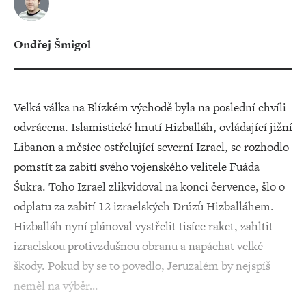
Ondřej Šmigol
Velká válka na Blízkém východě byla na poslední chvíli
odvrácena. Islamistické hnutí Hizballáh, ovládající jižní
Libanon a měsíce ostřelující severní Izrael, se rozhodlo
pomstít za zabití svého vojenského velitele Fuáda
Šukra. Toho Izrael zlikvidoval na konci července, šlo o
odplatu za zabití 12 izraelských Drúzů Hizballáhem.
Hizballáh nyní plánoval vystřelit tisíce raket, zahltit
izraelskou protivzdušnou obranu a napáchat velké
škody. Pokud by se to povedlo, Jeruzalém by nejspíš
neměl na výběr…