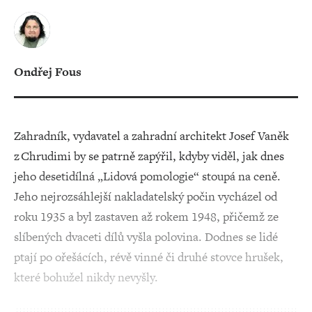
Ondřej Fous
Zahradník, vydavatel a zahradní architekt Josef Vaněk
z Chrudimi by se patrně zapýřil, kdyby viděl, jak dnes
jeho desetidílná „Lidová pomologie“ stoupá na ceně.
Jeho nejrozsáhlejší nakladatelský počin vycházel od
roku 1935 a byl zastaven až rokem 1948, přičemž ze
slíbených dvaceti dílů vyšla polovina. Dodnes se lidé
ptají po ořešácích, révě vinné či druhé stovce hrušek,
které bohužel nikdy nevyšly.