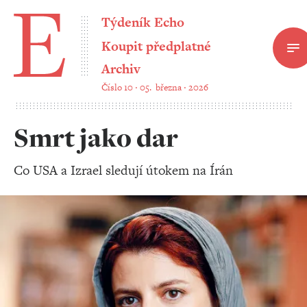
Týdeník Echo
Koupit předplatné
Archiv
Číslo 10 ‧ 05. března ‧ 2026
Smrt jako dar
Co USA a Izrael sledují útokem na Írán