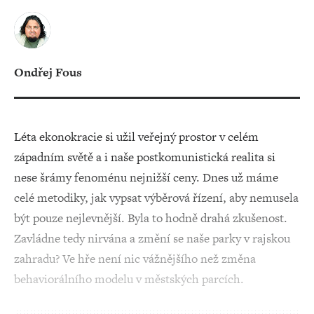
Ondřej Fous
Léta ekonokracie si užil veřejný prostor v celém
západním světě a i naše postkomunistická realita si
nese šrámy fenoménu nejnižší ceny. Dnes už máme
celé metodiky, jak vypsat výběrová řízení, aby nemusela
být pouze nejlevnější. Byla to hodně drahá zkušenost.
Zavládne tedy nirvána a změní se naše parky v rajskou
zahradu? Ve hře není nic vážnějšího než změna
behaviorálního modelu v městských parcích.