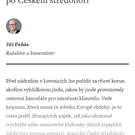
po Českém středohoří
Jiří Peňás
redaktor a komentátor
Před nádražím v Lovosicích lze pořídit za třicet korun
skvělou vyhlídkovou jízdu, jakou by jinde provozovaly
cestovní kanceláře pro náročnou klientelu. Vede
krajinou, která nemá ve střední Evropě obdoby: je to
cesta podél dřímajících sopek, jež jako obrácené
trychtýře nebo zvoncovité klobouky obřích trpaslíků
zdobí tuto snovou scenerii, magické České středohoří,