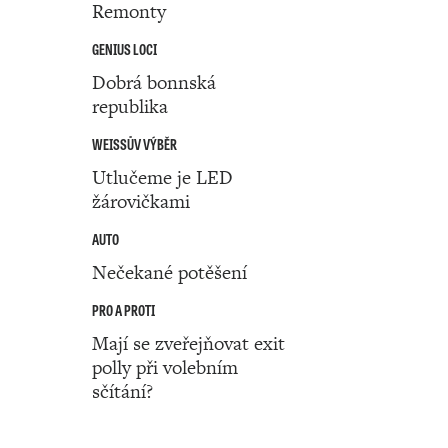
Remonty
GENIUS LOCI
Dobrá bonnská
republika
WEISSŮV VÝBĚR
Utlučeme je LED
žárovičkami
AUTO
Nečekané potěšení
PRO A PROTI
Mají se zveřejňovat exit
polly při volebním
sčítání?
Číslo 41 ‧ 12. října ‧ 2023