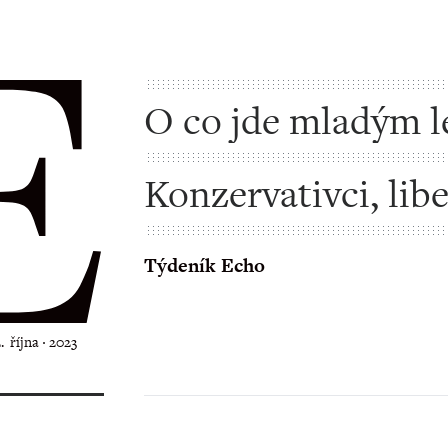
O co jde mladým 
Konzervativci, libe
progresivisté, ant
Týdeník Echo
2. října ‧ 2023