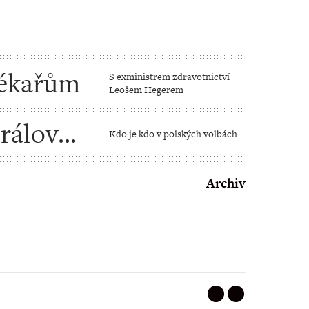
lékařům
S exministrem zdravotnictví
Leošem Hegerem
rálové,
Kdo je kdo v polských volbách
isemité
Archiv