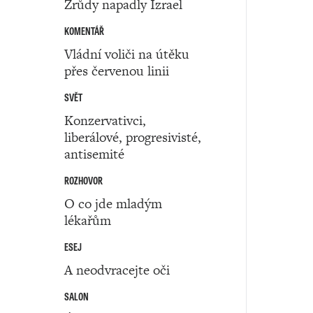
Zrůdy napadly Izrael
KOMENTÁŘ
Vládní voliči na útěku
přes červenou linii
SVĚT
Konzervativci,
liberálové, progresivisté,
antisemité
ROZHOVOR
O co jde mladým
lékařům
ESEJ
A neodvracejte oči
SALON