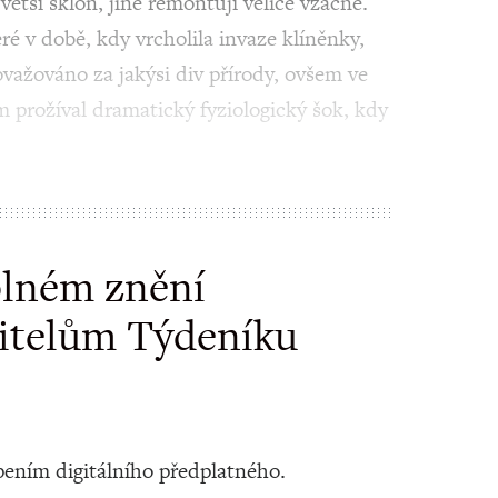
větší sklon, jiné remontují velice vzácně.
é v době, kdy vrcholila invaze klíněnky,
važováno za jakýsi div přírody, ovšem ve
om prožíval dramatický fyziologický šok, kdy
plném znění
itelům Týdeníku
ením digitálního předplatného.