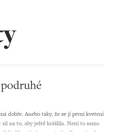
ty
 podruhé
á dobře. Anebo taky, že se jí první kvetení
l na to, aby ještě krášlila. Není to samo