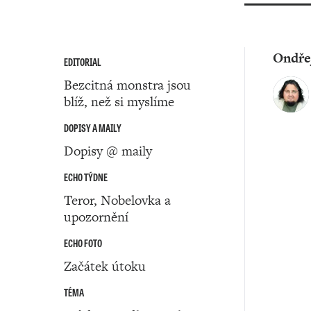
Ondře
EDITORIAL
Bezcitná monstra jsou
blíž, než si myslíme
DOPISY A MAILY
Dopisy @ maily
ECHO TÝDNE
Teror, Nobelovka a
upozornění
ECHO FOTO
Začátek útoku
TÉMA