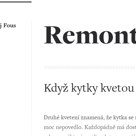
Remon
j Fous
Když kytky kvetou
Druhé kvetení znamená, že kytka se m
moc nepovedlo. Každopádně má dost si