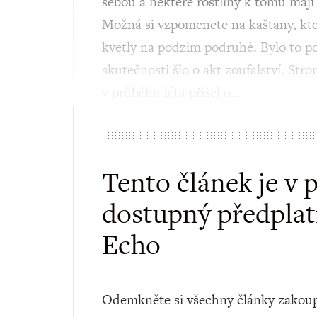
sebou a některé rostliny k tomu mají 
Možná si vzpomenete na kaštany, kter
kvetly na podzim podruhé. Bylo to po
skutečnosti šlo o akt zoufalství. Str
v průběhu léta přišel o…
Tento článek je v 
dostupný předplat
Echo
Odemkněte si všechny články zakoup