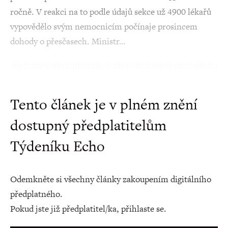
ročně. V reakci na to podle údajů sekce už 4900 lékařů
vypovědělo svým nemocnicím počínaje prosincem
dohody o přesčasech. Ministr…
Tento článek je v plném znění
dostupný předplatitelům
Týdeníku Echo
Odemkněte si všechny články zakoupením digitálního
předplatného.
Pokud jste již předplatitel/ka, přihlaste se.