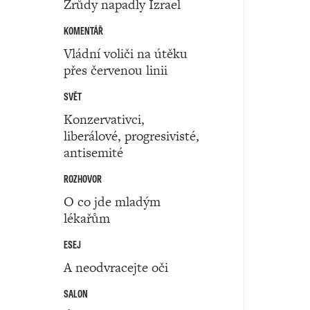
Zrůdy napadly Izrael
KOMENTÁŘ
Vládní voliči na útěku
přes červenou linii
SVĚT
Konzervativci,
liberálové, progresivisté,
antisemité
ROZHOVOR
O co jde mladým
lékařům
ESEJ
A neodvracejte oči
SALON