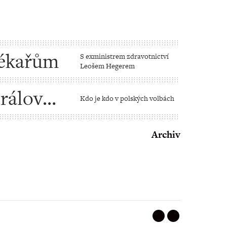
lékařům
S exministrem zdravotnictví
Leošem Hegerem
rálové,
Kdo je kdo v polských volbách
isemité
Archiv