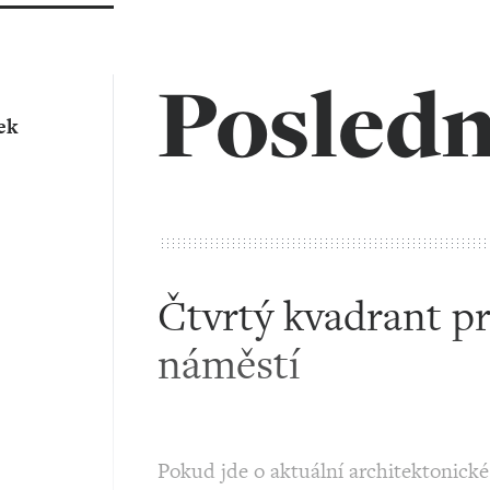
Posledn
ek
Čtvrtý kvadrant p
náměstí
Pokud jde o aktuální architektonick