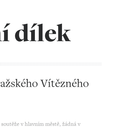
í dílek
ražského Vítězného
é soutěže v hlavním městě, žádná v