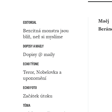
Maěj
EDITORIAL
Berán
Bezcitná monstra jsou
blíž, než si myslíme
DOPISY A MAILY
Dopisy @ maily
ECHO TÝDNE
Teror, Nobelovka a
upozornění
ECHO FOTO
Začátek útoku
TÉMA