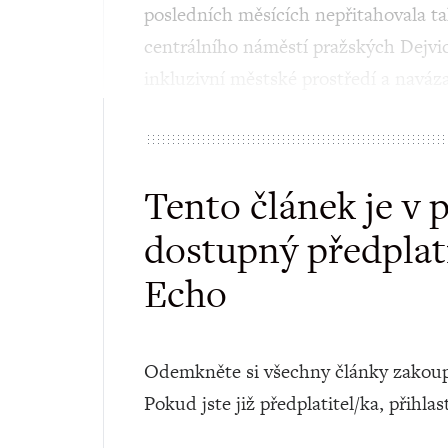
posledních měsících nepřitahovala t
centrálního náměstí pražských Dejvic
inkluzivní městské prostředí a naváza
Tento článek je v 
dostupný předplat
Echo
Odemkněte si všechny články zakoup
Pokud jste již předplatitel/ka, přihlas