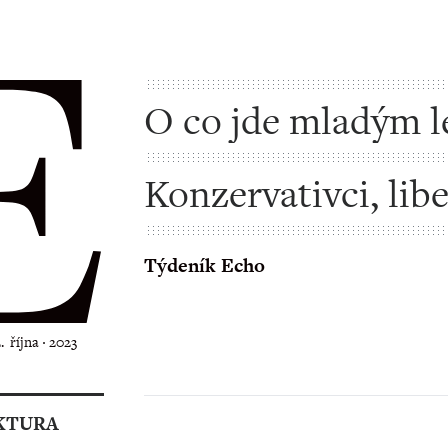
O co jde mladým 
Konzervativci, libe
progresivisté, ant
Týdeník Echo
2. října ‧ 2023
KTURA