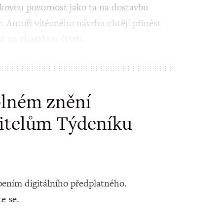
akovou pozornost jako ta na dostavbu
. Autoři vítězného návrhu chtějí přinést
t na charakter čtvrti.
plném znění
itelům Týdeníku
ením digitálního předplatného.
te se.