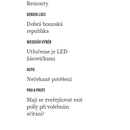
Remonty
GENIUS LOCI
Dobrá bonnská
republika
WEISSŮV VÝBĚR
Utlučeme je LED
žárovičkami
AUTO
Nečekané potěšení
PRO A PROTI
Mají se zveřejňovat exit
polly při volebním
sčítání?
Číslo 41 ‧ 12. října ‧ 2023