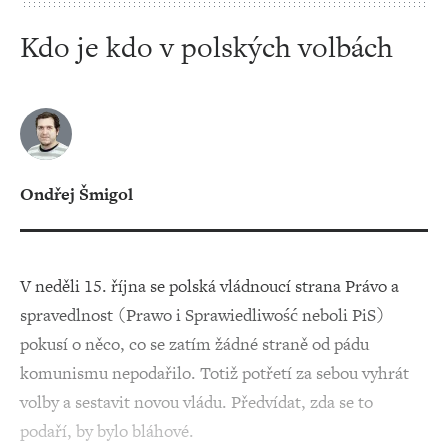
Kdo je kdo v polských volbách
Ondřej Šmigol
V neděli 15. října se polská vládnoucí strana Právo a
spravedlnost (Prawo i Sprawiedliwość neboli PiS)
pokusí o něco, co se zatím žádné straně od pádu
komunismu nepodařilo. Totiž potřetí za sebou vyhrát
volby a sestavit novou vládu. Předvídat, zda se to
podaří, by bylo bláhové.