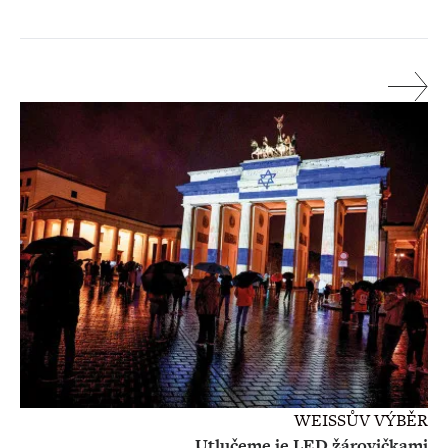
WEISSŮV VÝBĚR
Utlučeme je LED žárovičkami