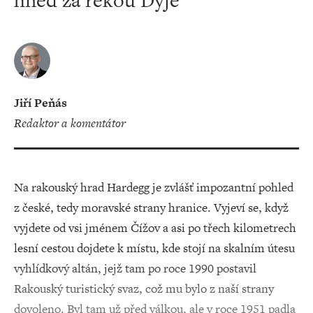
hned za řekou Dyje
Jiří Peňás
redaktor a komentátor
Na rakouský hrad Hardegg je zvlášť impozantní pohled
z české, tedy moravské strany hranice. Vyjeví se, když
vyjdete od vsi jménem Čížov a asi po třech kilometrech
lesní cestou dojdete k místu, kde stojí na skalním útesu
vyhlídkový altán, jejž tam po roce 1990 postavil
Rakouský turistický svaz, což mu bylo z naší strany
dovoleno. Byl tam už před válkou, ale v roce 1951 padla