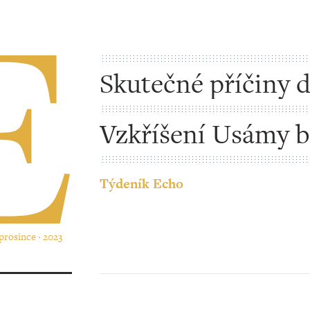
Skutečné příčiny 
úzkostí
Vzkříšení Usámy b
Ládina
Týdeník Echo
 prosince ‧ 2023