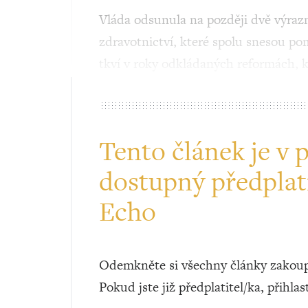
Vláda odsunula na později dvě výrazn
zdravotnictví, které spolu snesou po
tkví v roky odkládaných reformách, k
Tento článek je v 
dostupný předplat
Echo
Odemkněte si všechny články zakoup
Pokud jste již předplatitel/ka, přihlas