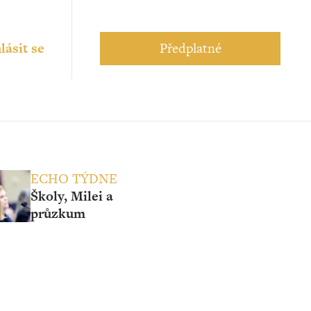
lásit se
Předplatné
ECHO TÝDNE
Školy, Milei a
průzkum