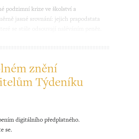
é podzimní krize ve školství a
měrně jasné srovnání: jejich prapodstata
teré se stále odsouvají naléváním peněz.
plném znění
itelům Týdeníku
ením digitálního předplatného.
te se.