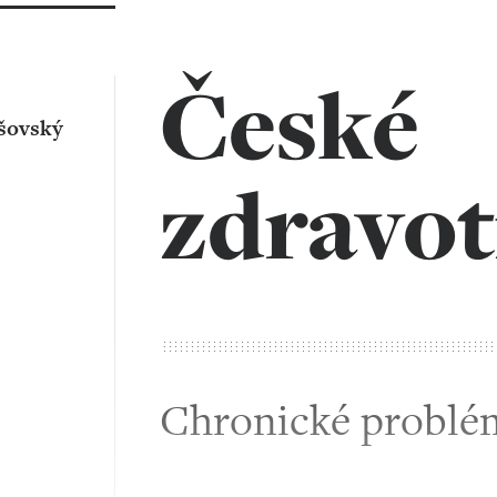
České
šovský
zdravot
Chronické problé