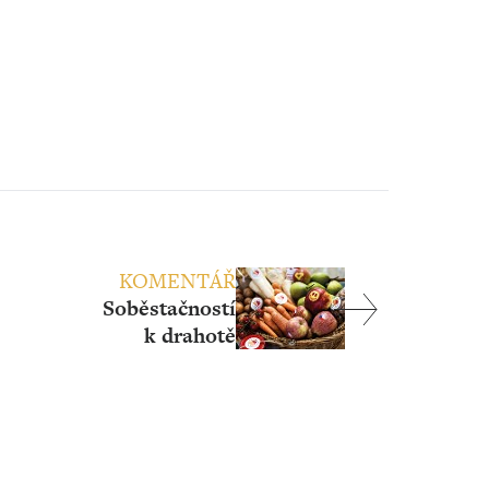
KOMENTÁŘ
Soběstačností
k drahotě