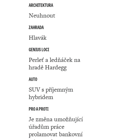
ARCHITEKTURA
Neuhnout
ZAHRADA
Hlavák
GENIUS LOCI
Perleť a ledňáček na
hradě Hardegg
AUTO
SUV s příjemným
hybridem
PRO A PROTI
Je změna umožňující
úřadům práce
prolamovat bankovní