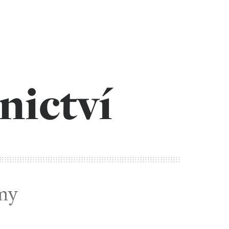
nictví
my