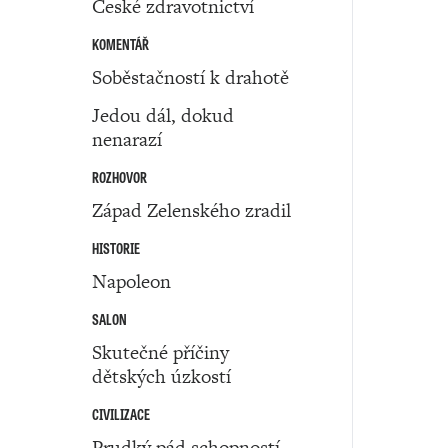
České zdravotnictví
KOMENTÁŘ
Soběstačností k drahotě
Jedou dál, dokud
nenarazí
ROZHOVOR
Západ Zelenského zradil
HISTORIE
Napoleon
SALON
Skutečné příčiny
dětských úzkostí
CIVILIZACE
Prudký pád schopností