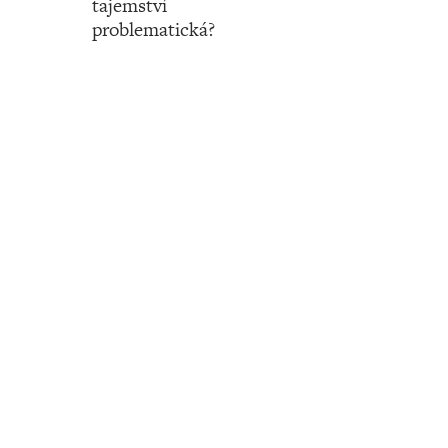
tajemství
problematická?
Číslo 50 ‧ 14. prosince ‧ 2023