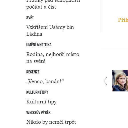
počítat a číst
SVĚT
Přih
Vzkříšení Usámy bin
Ládina
UMĚNÍ A KRITIKA
Rodina, nejhorší místo
na světě
RECENZE
„Venco, banán!“
KULTURNÍ TIPY
Kulturní tipy
WEISSŮV VÝBĚR
Nikdo by neměl trpět