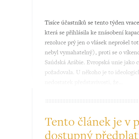
Tisíce účastníků se tento týden vrac
která se přihlásila ke znásobení kap
rezoluce prý jen o vlásek neprošel tot
nebyl vymahatelný), proti se o víken
Saúdská Arábie. Evropská unie jako ce
požadovala. U někoho je to ideologic
nedostatek představivosti, že…
Tento článek je v 
dostupný předplat