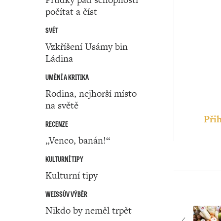
počítat a číst
SVĚT
Vzkříšení Usámy bin
Ládina
UMĚNÍ A KRITIKA
Rodina, nejhorší místo
na světě
Přih
RECENZE
„Venco, banán!“
KULTURNÍ TIPY
Kulturní tipy
WEISSŮV VÝBĚR
Nikdo by neměl trpět