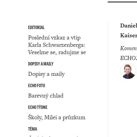
Danie
EDITORIAL
Kaise
Poslední vzkaz a vtip
Karla Schwarzenberga:
komentátor
Veselme se, radujme se
ECHO2
DOPISY A MAILY
Dopisy a maily
ECHO FOTO
Barevný chlad
ECHO TÝDNE
Školy, Milei a průzkum
TÉMA