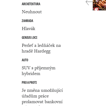
ARCHITEKTURA
Neuhnout
ZAHRADA
Hlavák
GENIUS LOCI
Perleť a ledňáček na
hradě Hardegg
AUTO
SUV s příjemným
hybridem
PRO A PROTI
Je změna umožňující
úřadům práce
prolamovat bankovní