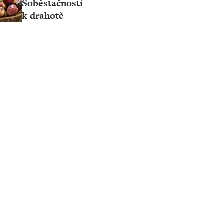
Soběstačností
k drahotě