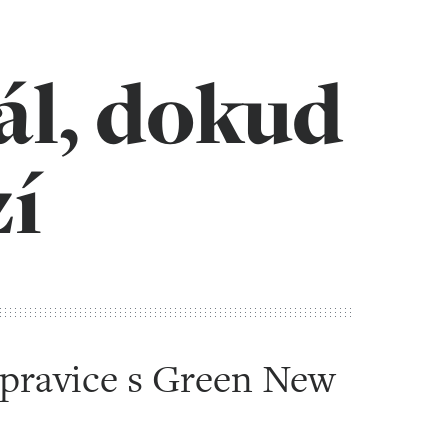
ál, dokud
í
 pravice s Green New