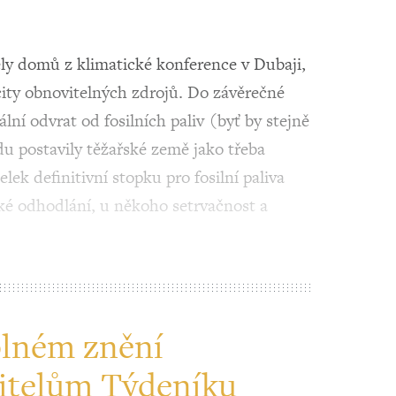
ely domů z klimatické konference v Dubaji,
acity obnovitelných zdrojů. Do závěrečné
ální odvrat od fosilních paliv (byť by stejně
du postavily těžařské země jako třeba
lek definitivní stopku pro fosilní paliva
ké odhodlání, u někoho setrvačnost a
plném znění
itelům Týdeníku