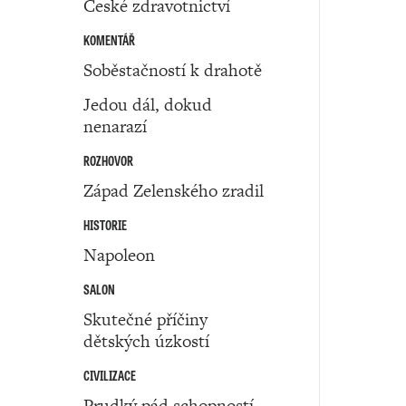
České zdravotnictví
KOMENTÁŘ
Soběstačností k drahotě
Jedou dál, dokud
nenarazí
ROZHOVOR
Západ Zelenského zradil
HISTORIE
Napoleon
SALON
Skutečné příčiny
dětských úzkostí
CIVILIZACE
Prudký pád schopností