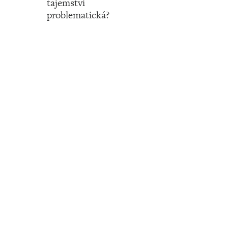
tajemství
problematická?
Číslo 50 ‧ 14. prosince ‧ 2023