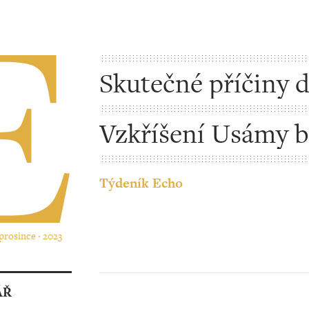
Skutečné příčiny 
úzkostí
Vzkříšení Usámy b
Ládina
Týdeník Echo
 prosince ‧ 2023
ÁŘ