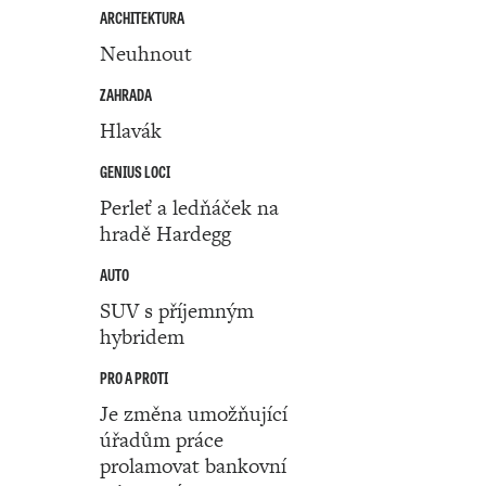
ARCHITEKTURA
Neuhnout
ZAHRADA
Hlavák
GENIUS LOCI
Perleť a ledňáček na
hradě Hardegg
AUTO
SUV s příjemným
hybridem
PRO A PROTI
Je změna umožňující
úřadům práce
prolamovat bankovní