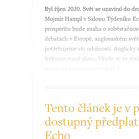
Byl říjen 2020. Svět se uzavíral do
Mojmír Hampl v Salonu Týdeníku Echo
prosperitu bude snaha o soběstačnost
debatách v Evropě, anglosaském světě
potřebujeme víc odolnosti. Anglicky s
frekventované slovo. Všude se to resi
tomu, co si budeme vyrábět a…
Tento článek je v 
dostupný předplat
Echo