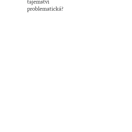
tajemství
problematická?
Číslo 50 ‧ 14. prosince ‧ 2023