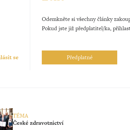
Odemkněte si všechny články zakoup
Pokud jste již předplatitel/ka, přihlas
lásit se
Předplatné
TÉMA
České zdravotnictví