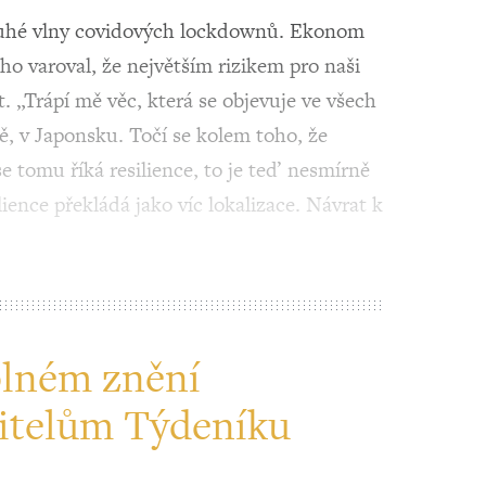
 druhé vlny covidových lockdownů. Ekonom
 varoval, že největším rizikem pro naši
. „Trápí mě věc, která se objevuje ve všech
, v Japonsku. Točí se kolem toho, že
e tomu říká resilience, to je teď nesmírně
lience překládá jako víc lokalizace. Návrat k
plném znění
itelům Týdeníku