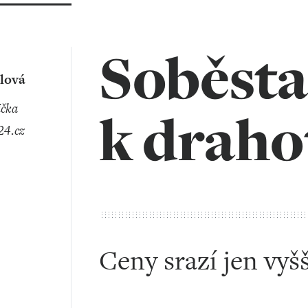
Soběsta
lová
k draho
4.cz
Ceny srazí jen vyš