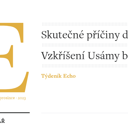
Skutečné příčiny 
úzkostí
Vzkříšení Usámy b
Ládina
Týdeník Echo
 prosince ‧ 2023
ÁŘ