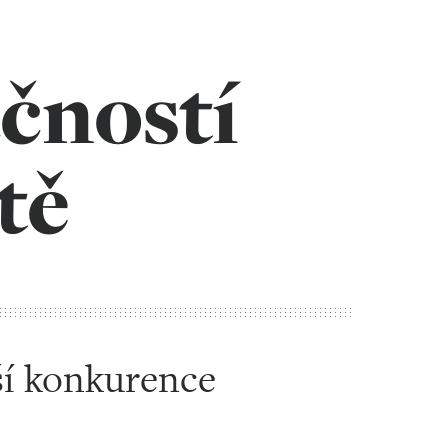
čností
tě
ší konkurence