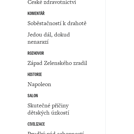
České zdravotnictví
KOMENTÁŘ
Soběstačností k drahotě
Jedou dál, dokud
nenarazí
ROZHOVOR
Západ Zelenského zradil
HISTORIE
Napoleon
SALON
Skutečné příčiny
dětských úzkostí
CIVILIZACE
Prudký pád schopností