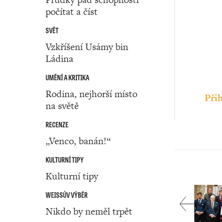
počítat a číst
SVĚT
Vzkříšení Usámy bin
Ládina
UMĚNÍ A KRITIKA
Rodina, nejhorší místo
Přih
na světě
RECENZE
„Venco, banán!“
KULTURNÍ TIPY
Kulturní tipy
WEISSŮV VÝBĚR
Nikdo by neměl trpět