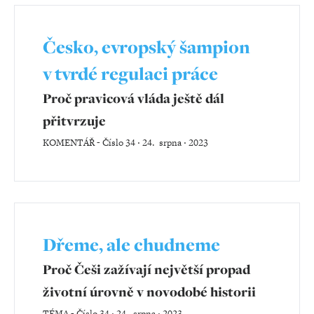
Česko, evropský šampion
v tvrdé regulaci práce
Proč pravicová vláda ještě dál
přitvrzuje
KOMENTÁŘ
-
Číslo 34 ‧ 24. srpna ‧ 2023
Dřeme, ale chudneme
Proč Češi zažívají největší propad
životní úrovně v novodobé historii
TÉMA
-
Číslo 34 ‧ 24. srpna ‧ 2023