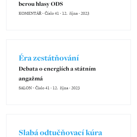
berou hlasy ODS
KOMENTÁŘ
-
Číslo 41 ‧ 12. října ‧ 2023
Éra zestátňování
Debata o energiích a státním
angažmá
SALON
-
Číslo 41 ‧ 12. října ‧ 2023
Slabá odtučňovací kúra