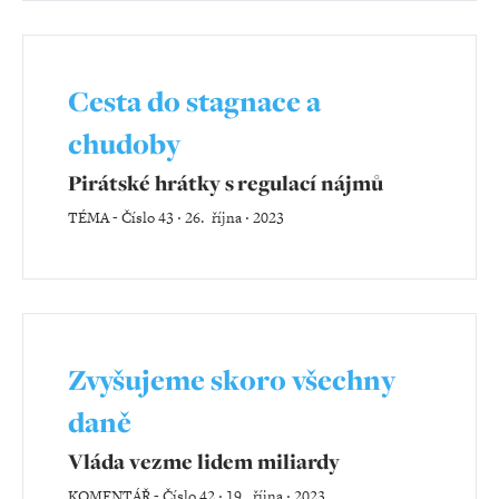
Cesta do stagnace a
chudoby
Pirátské hrátky s regulací nájmů
TÉMA
-
Číslo 43 ‧ 26. října ‧ 2023
Zvyšujeme skoro všechny
daně
Vláda vezme lidem miliardy
KOMENTÁŘ
-
Číslo 42 ‧ 19. října ‧ 2023