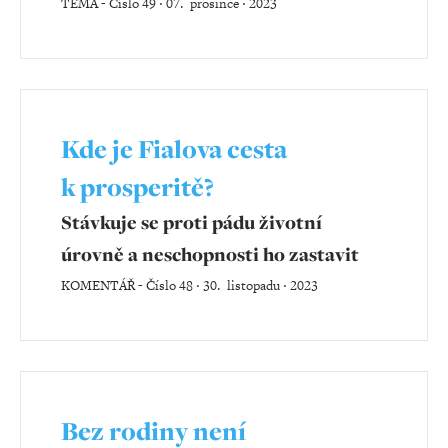
TÉMA
-
Číslo 49 ‧ 07. prosince ‧ 2023
Kde je Fialova cesta
k prosperitě?
Stávkuje se proti pádu životní
úrovně a neschopnosti ho zastavit
KOMENTÁŘ
-
Číslo 48 ‧ 30. listopadu ‧ 2023
Bez rodiny není