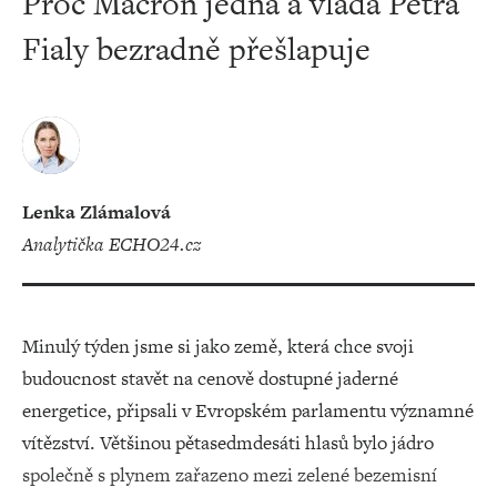
Proč Macron jedná a vláda Petra
Fialy bezradně přešlapuje
Lenka Zlámalová
analytička ECHO24.cz
Minulý týden jsme si jako země, která chce svoji
budoucnost stavět na cenově dostupné jaderné
energetice, připsali v Evropském parlamentu významné
vítězství. Většinou pětasedmdesáti hlasů bylo jádro
společně s plynem zařazeno mezi zelené bezemisní