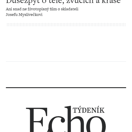
Dušezpyt o těle, zvucích a kráse
Ani snad ne životopisný film o skladateli
Josefu Myslivečkovi