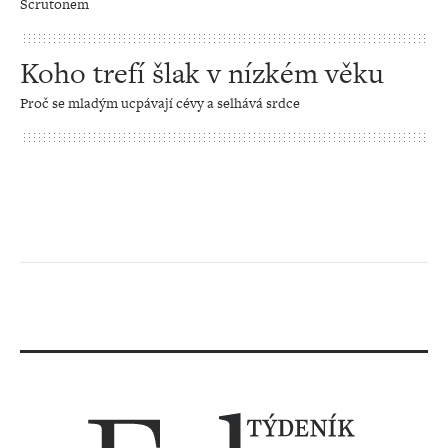
Scrutonem
Koho trefí šlak v nízkém věku
Proč se mladým ucpávají cévy a selhává srdce