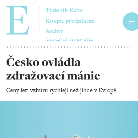
Týdeník Echo
Koupit předplatné
Archiv
Číslo 24 ‧ 16. června ‧ 2022
Česko ovládla
zdražovací mánie
Ceny letí vzhůru rychleji než jinde v Evropě