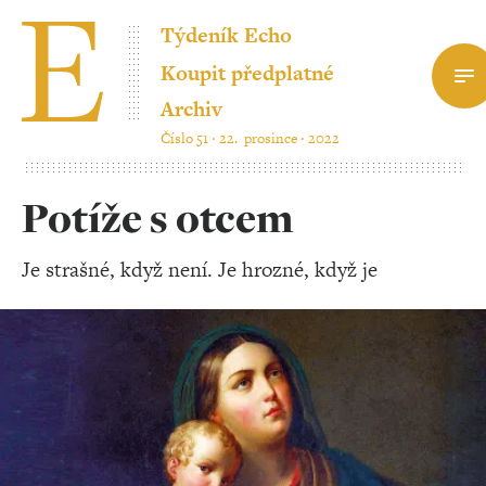
Týdeník Echo
Koupit předplatné
Archiv
Číslo 51 ‧ 22. prosince ‧ 2022
Potíže s otcem
Je strašné, když není. Je hrozné, když je