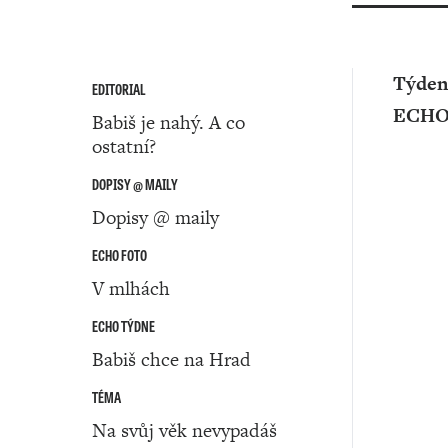
Týden
EDITORIAL
ECH
Babiš je nahý. A co
ostatní?
DOPISY @ MAILY
Dopisy @ maily
ECHO FOTO
V mlhách
ECHO TÝDNE
Babiš chce na Hrad
TÉMA
Na svůj věk nevypadáš