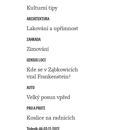
Kulturní tipy
ARCHITEKTURA
Lakování a upřímnost
ZAHRADA
Zimování
GENIUS LOCI
Kde se v Ząbkowicích
vzal Frankenstein?
AUTO
Velký posun vpřed
PRO A PROTI
Koalice na radnicích
Týdeník-44-03-11-2022