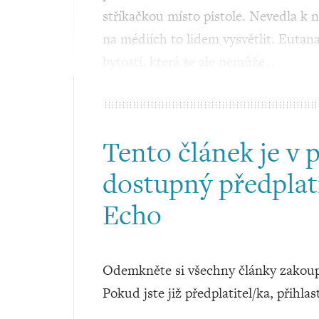
stříkačkou místo pistole. Nevedla k ní
na médiích to lidem vysvětlit. Eutana
bytostí, která se ale nemůže…
Tento článek je v 
dostupný předplat
Echo
Odemkněte si všechny články zakoup
Pokud jste již předplatitel/ka, přihlas