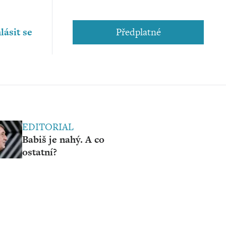
lásit se
Předplatné
EDITORIAL
Babiš je nahý. A co
ostatní?