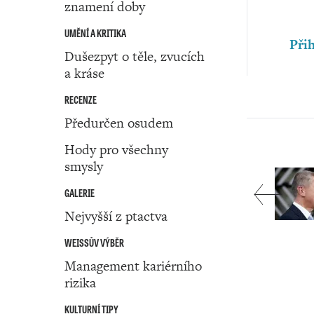
znamení doby
UMĚNÍ A KRITIKA
Přih
Dušezpyt o těle, zvucích
a kráse
RECENZE
Předurčen osudem
Hody pro všechny
smysly
GALERIE
Nejvyšší z ptactva
WEISSŮV VÝBĚR
Management kariérního
rizika
KULTURNÍ TIPY