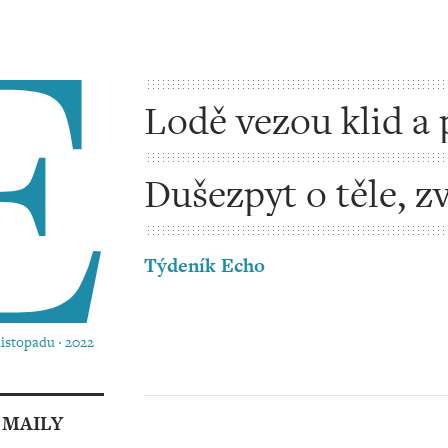
Lodě vezou klid a 
Dušezpyt o těle, z
kráse
Týdeník Echo
 listopadu ‧ 2022
 MAILY