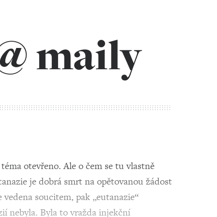
@ maily
 téma otevřeno. Ale o čem se tu vlastně
utanazie je dobrá smrt na opětovanou žádost
 je vedena soucitem, pak „eutanazie“
í nebyla. Byla to vražda injekční