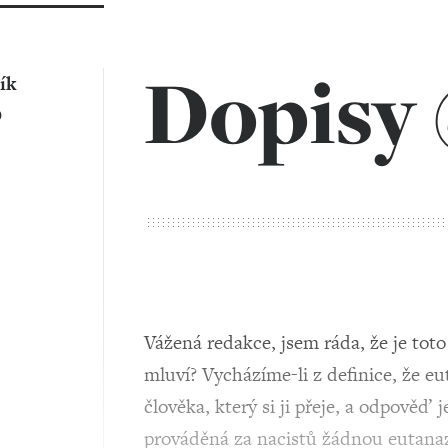
Dopisy 
ík
O
Vážená redakce, jsem ráda, že je toto
mluví? Vycházíme-li z definice, že e
člověka, který si ji přeje, a odpověď
prováděná za nacistů žádnou eutanazi