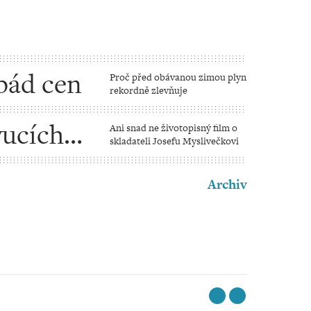
pád cen
Proč před obávanou zimou plyn
rekordně zlevňuje
vucích a
Ani snad ne životopisný film o
skladateli Josefu Myslivečkovi
Archiv