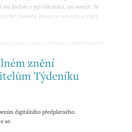
 ani žádost o její vykonání, ani soucit. Je
zie bez žádosti, pouze ze soucitu s trpící
plném znění
itelům Týdeníku
ením digitálního předplatného.
te se.