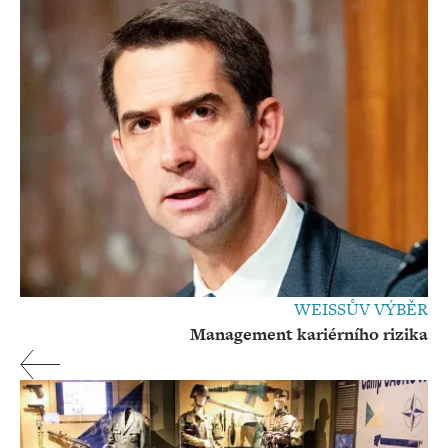
WEISSŮV VÝBĚR
Management kariérního rizika