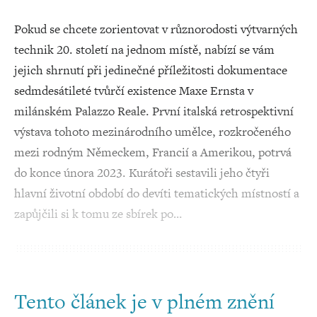
Pokud se chcete zorientovat v různorodosti výtvarných
technik 20. století na jednom místě, nabízí se vám
jejich shrnutí při jedinečné příležitosti dokumentace
sedmdesátileté tvůrčí existence Maxe Ernsta v
milánském Palazzo Reale. První italská retrospektivní
výstava tohoto mezinárodního umělce, rozkročeného
mezi rodným Německem, Francií a Amerikou, potrvá
do konce února 2023. Kurátoři sestavili jeho čtyři
hlavní životní období do devíti tematických místností a
zapůjčili si k tomu ze sbírek po…
Tento článek je v plném znění