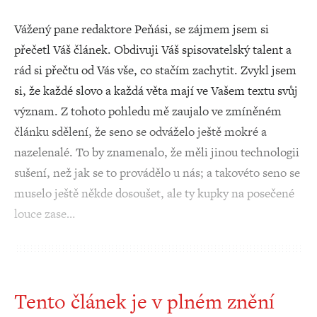
Vážený pane redaktore Peňási, se zájmem jsem si
přečetl Váš článek. Obdivuji Váš spisovatelský talent a
rád si přečtu od Vás vše, co stačím zachytit. Zvykl jsem
si, že každé slovo a každá věta mají ve Vašem textu svůj
význam. Z tohoto pohledu mě zaujalo ve zmíněném
článku sdělení, že seno se odváželo ještě mokré a
nazelenalé. To by znamenalo, že měli jinou technologii
sušení, než jak se to provádělo u nás; a takovéto seno se
muselo ještě někde dosoušet, ale ty kupky na posečené
louce zase…
Tento článek je v plném znění