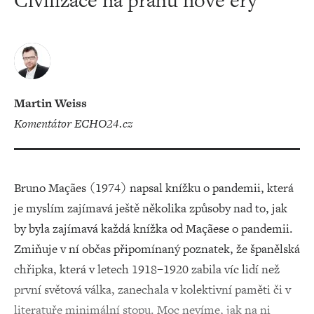
Civilizace na prahu nové éry
Martin Weiss
komentátor ECHO24.cz
Bruno Maçães (1974) napsal knížku o pandemii, která
je myslím zajímavá ještě několika způsoby nad to, jak
by byla zajímavá každá knížka od Maçãese o pandemii.
Zmiňuje v ní občas připomínaný poznatek, že španělská
chřipka, která v letech 1918–1920 zabila víc lidí než
první světová válka, zanechala v kolektivní paměti či v
literatuře minimální stopu. Moc nevíme, jak na ni