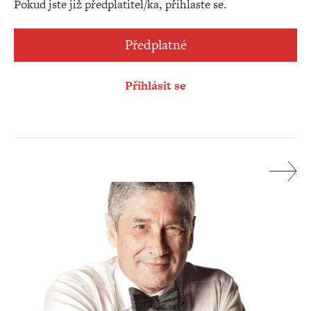
Pokud jste již předplatitel/ka, přihlaste se.
Předplatné
Přihlásit se