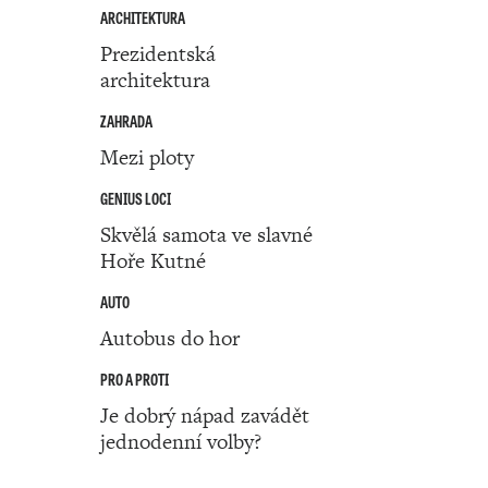
ARCHITEKTURA
Prezidentská
architektura
ZAHRADA
Mezi ploty
GENIUS LOCI
Skvělá samota ve slavné
Hoře Kutné
AUTO
Autobus do hor
PRO A PROTI
Je dobrý nápad zavádět
jednodenní volby?
Číslo 06 ‧ 09. února ‧ 2023