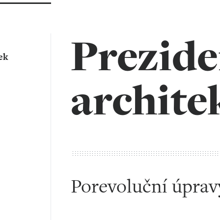
Prezide
ek
archite
Porevoluční úprav