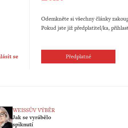
Odemkněte si všechny články zakoup
Pokud jste již předplatitel/ka, přihlas
lásit se
Předplatné
WEISSŮV VÝBĚR
Jak se vyrábělo
spiknutí