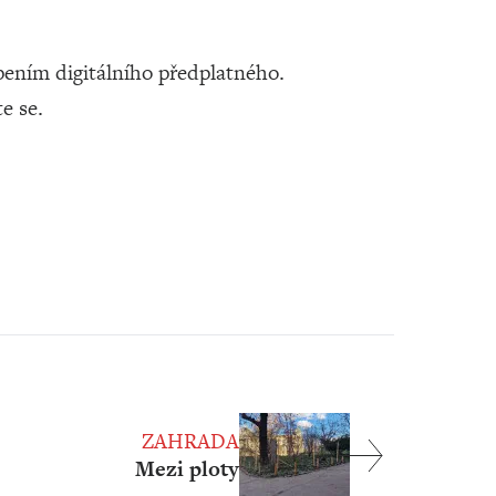
ením digitálního předplatného.
te se.
ZAHRADA
Mezi ploty