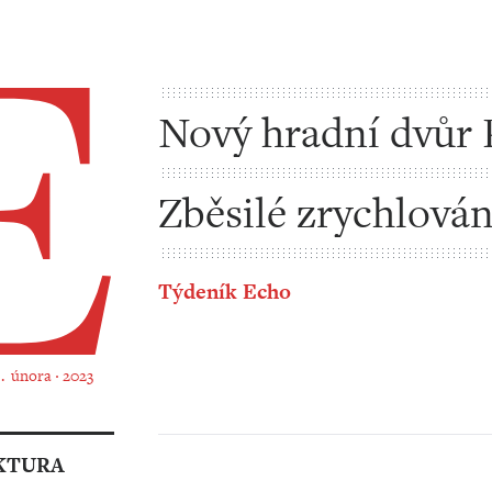
Nový hradní dvůr 
Pavla
Zběsilé zrychlován
umění vysadit
Týdeník Echo
9. února ‧ 2023
KTURA