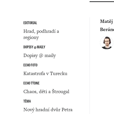
Matěj
EDITORIAL
Berán
Hrad, podhradí a
regiony
DOPISY @ MAILY
Dopisy @ maily
ECHO FOTO
Katastrofa v Turecku
ECHO TÝDNE
Chaos, děti a Štrougal
TÉMA
Nový hradní dvůr Petra