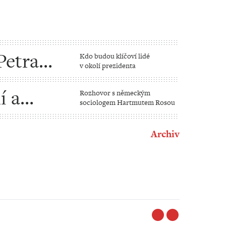
Petra
Kdo budou klíčoví lidé
v okolí prezidenta
í a
Rozhovor s německým
sociologem Hartmutem Rosou
Archiv