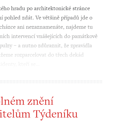
kého hradu po architektonické stránce
í pohled zdát. Ve většině případů jde o
rocházce ani nezaznamenáte, najdeme tu
ních intervencí vnášejících do památkově
pulzy – a nutno zdůraznit, že zpravidla
můžeme rozparcelovat do třech dekád
identy, kteří se…
plném znění
itelům Týdeníku