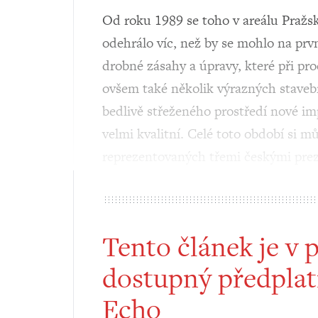
Od roku 1989 se toho v areálu Pražs
odehrálo víc, než by se mohlo na prvn
drobné zásahy a úpravy, které při p
ovšem také několik výrazných staveb
bedlivě střeženého prostředí nové im
velmi kvalitní. Celé toto období si 
reprezentovaných třemi českými prez
Tento článek je v 
dostupný předplat
Echo