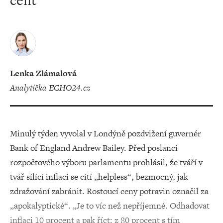
čelit
Lenka Zlámalová
analytička ECHO24.cz
Minulý týden vyvolal v Londýně pozdvižení guvernér
Bank of England Andrew Bailey. Před poslanci
rozpočtového výboru parlamentu prohlásil, že tváří v
tvář sílící inflaci se cítí „helpless“, bezmocný, jak
zdražování zabránit. Rostoucí ceny potravin označil za
„apokalyptické“. „Je to víc než nepříjemné. Odhadovat
inflaci 10 procent a pak říct: z 80 procent s tím