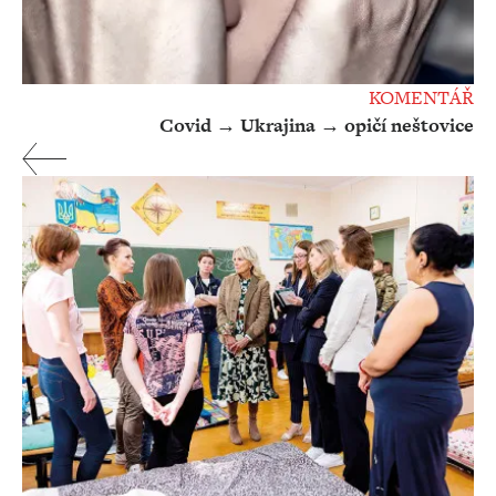
KOMENTÁŘ
Covid → Ukrajina → opičí neštovice