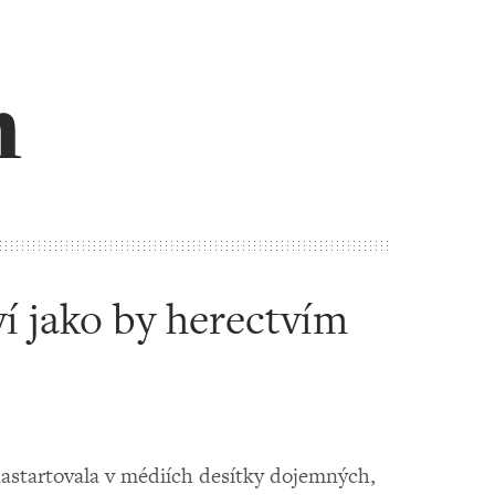
m
í jako by herectvím
startovala v médiích desítky dojemných,