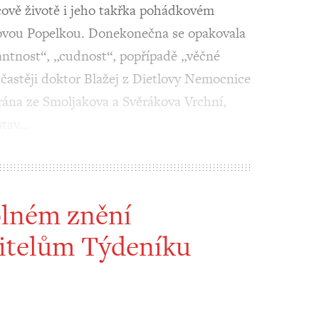
rcově životě i jeho takřka pohádkovém
lmovou Popelkou. Donekonečna se opakovala
lantnost“, „cudnost“, popřípadě „věčné
jčastěji doktor Blažej z Dietlovy Nemocnice
ána ze Smoljakova a Svěrákova Vrchní,
stav…
plném znění
itelům Týdeníku