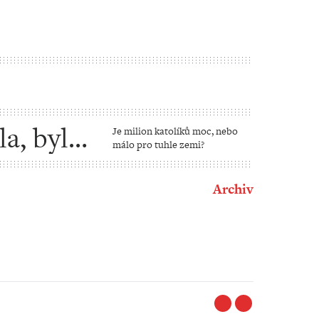
la, bylo
Je milion katolíků moc, nebo
málo pro tuhle zemi?
Archiv