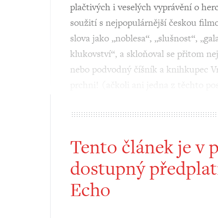
plačtivých i veselých vyprávění o he
soužití s nejpopulárnější českou fi
slova jako „noblesa“, „slušnost“, „ga
klukovství“, a skloňoval se přitom ne
nebo podvodný číšník a knihkupec Vr
prchni! (ačkoli ani jedna z těchto po
Tento článek je v 
dostupný předplat
Echo