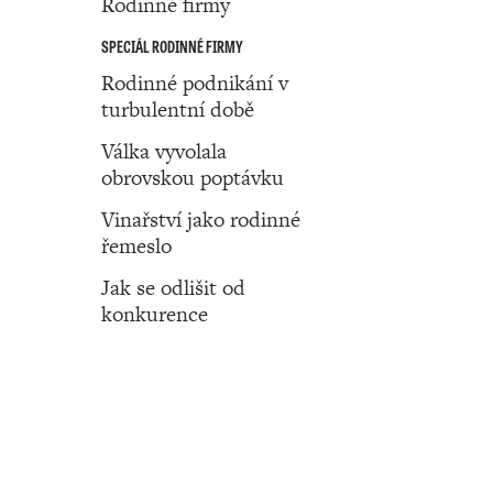
Rodinné firmy
SPECIÁL RODINNÉ FIRMY
Rodinné podnikání v
turbulentní době
Válka vyvolala
obrovskou poptávku
Vinařství jako rodinné
řemeslo
Jak se odlišit od
konkurence
Číslo 21 ‧ 26. května ‧ 2022