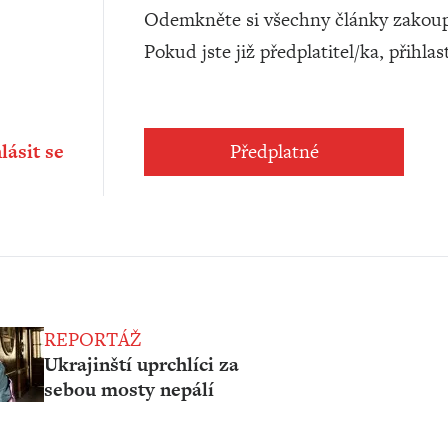
Odemkněte si všechny články zakoup
Pokud jste již předplatitel/ka, přihlas
lásit se
Předplatné
REPORTÁŽ
Ukrajinští uprchlíci za
sebou mosty nepálí