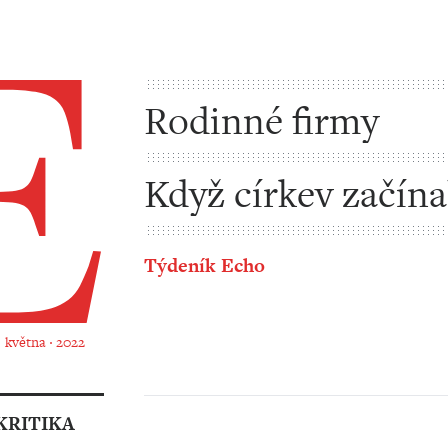
Rodinné firmy
Když církev začína
jich taky jen pár
Týdeník Echo
. května ‧ 2022
KRITIKA