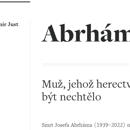
Abrhá
ír Just
Muž, jehož herectv
být nechtělo
Smrt Josefa Abrháma (1939–2022) na