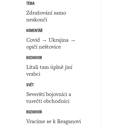
TÉMA
Zdražování samo
neskončí
KOMENTÁŘ
Covid → Ukrajina →
opičí neštovice
ROZHOVOR
Lítali tam úplně jiní
vrabci
SVĚT
Severští bojovníci a
turečtí obchodníci
ROZHOVOR
Vracíme se k Reaganovi