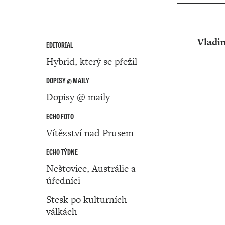
Vladim
EDITORIAL
Hybrid, který se přežil
DOPISY @ MAILY
Dopisy @ maily
ECHO FOTO
Vítězství nad Prusem
ECHO TÝDNE
Neštovice, Austrálie a
úředníci
Stesk po kulturních
válkách