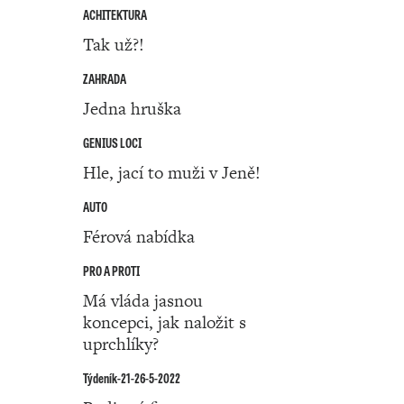
ACHITEKTURA
Tak už?!
ZAHRADA
Jedna hruška
GENIUS LOCI
Hle, jací to muži v Jeně!
AUTO
Férová nabídka
PRO A PROTI
Má vláda jasnou
koncepci, jak naložit s
uprchlíky?
Týdeník-21-26-5-2022