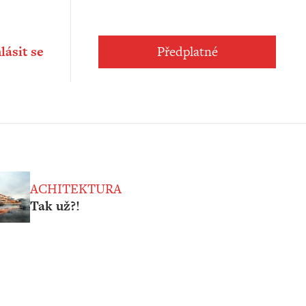
lásit se
Předplatné
ACHITEKTURA
Tak už?!