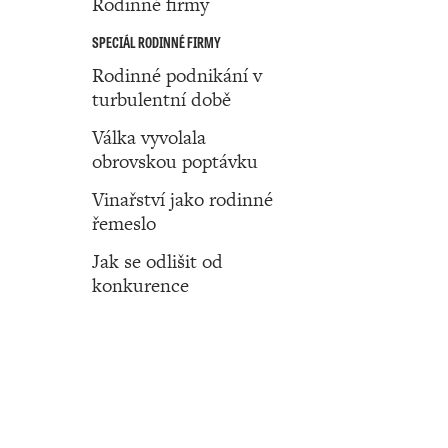
Rodinné firmy
SPECIÁL RODINNÉ FIRMY
Rodinné podnikání v
turbulentní době
Válka vyvolala
obrovskou poptávku
Vinařství jako rodinné
řemeslo
Jak se odlišit od
konkurence
Číslo 21 ‧ 26. května ‧ 2022