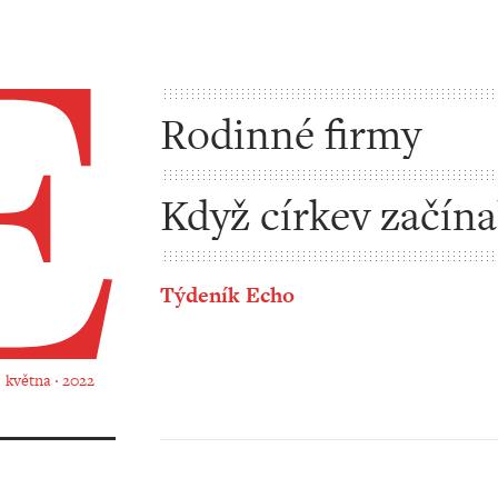
Rodinné firmy
Když církev začína
jich taky jen pár
Týdeník Echo
. května ‧ 2022