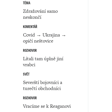
TÉMA
Zdražování samo
neskončí
KOMENTÁŘ
Covid → Ukrajina →
opičí neštovice
ROZHOVOR
Lítali tam úplně jiní
vrabci
SVĚT
Severští bojovníci a
turečtí obchodníci
ROZHOVOR
Vracíme se k Reaganovi