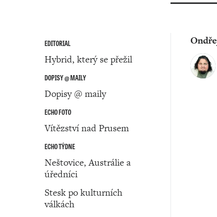
Ondře
EDITORIAL
Hybrid, který se přežil
DOPISY @ MAILY
Dopisy @ maily
ECHO FOTO
Vítězství nad Prusem
ECHO TÝDNE
Neštovice, Austrálie a
úředníci
Stesk po kulturních
válkách