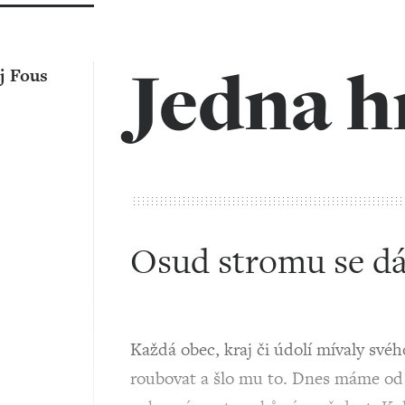
Jedna h
j Fous
Osud stromu se dá
Každá obec, kraj či údolí mívaly svéh
roubovat a šlo mu to. Dnes máme od