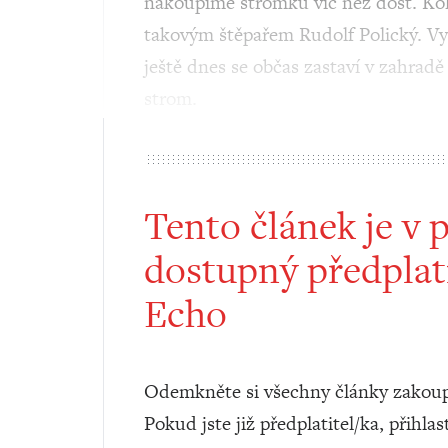
nakoupíme stromků víc než dost. Kol
takovým štěpařem Rudolf Polický. Vys
ještě dnes se občas zastaví v zahrad
strom.
Tento článek je v 
dostupný předplat
Echo
Odemkněte si všechny články zakoup
Pokud jste již předplatitel/ka, přihlas