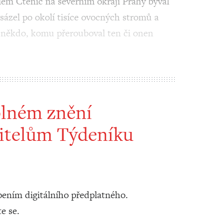
em Ctěnic na severním okraji Prahy býval
ázel po okolí tisíce ovocných stromů a
ě někdo, komu přerouboval ten či onen
plném znění
itelům Týdeníku
ením digitálního předplatného.
te se.