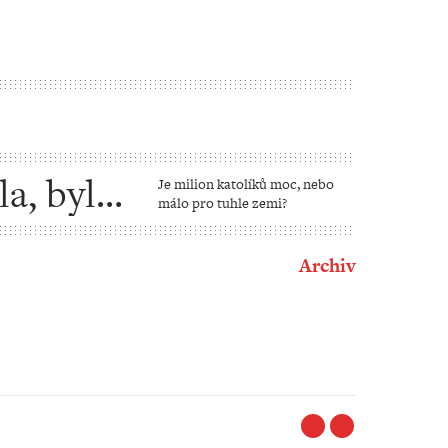
la, bylo
Je milion katolíků moc, nebo
málo pro tuhle zemi?
Archiv