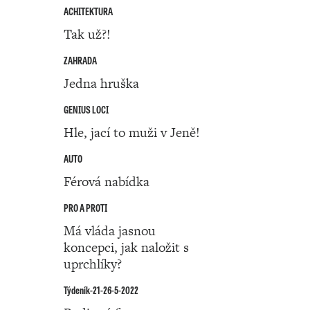
ACHITEKTURA
Tak už?!
ZAHRADA
Jedna hruška
GENIUS LOCI
Hle, jací to muži v Jeně!
AUTO
Férová nabídka
PRO A PROTI
Má vláda jasnou
koncepci, jak naložit s
uprchlíky?
Týdeník-21-26-5-2022