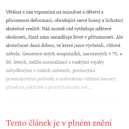
Většina z nás vzpomíná na minulost a dětství s
přirozenou deformací, obrušující ostré hrany a lichotící
skutečné realitě. Náš mozek rád vytěsňuje některé
okolnosti, čímž nám usnadňuje život v přítomnosti. Ale
skutečnost daná dobou, ve které jsme vyrůstali, růžová
nebyla. Generace mých souputníků, narozených v 70. a
80. letech, zažila normalizaci s ruskými vojáky
zabydlenými v našich městech, povinnými
prvomájovými průvody a malováním vítězné Aurory,
přísahou jiskřiček a pionýrů sloužit své…
Tento článek je v plném znění