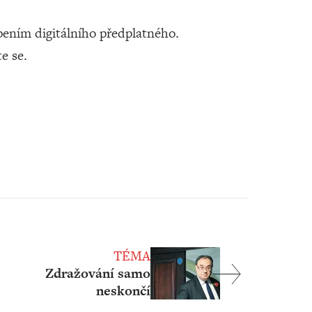
ením digitálního předplatného.
te se.
TÉMA
Zdražování samo
neskončí