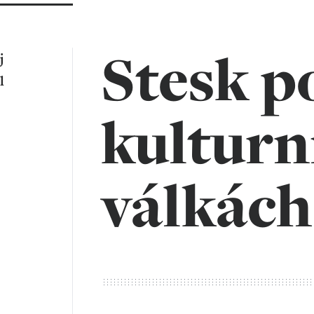
Stesk p
j
l
kulturn
válkách