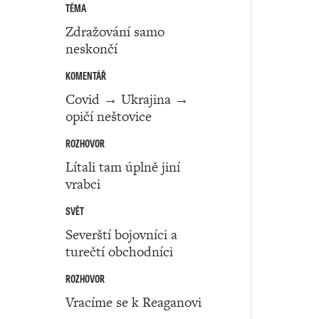
TÉMA
Zdražování samo
neskončí
KOMENTÁŘ
Covid → Ukrajina →
opičí neštovice
ROZHOVOR
Lítali tam úplně jiní
vrabci
SVĚT
Severští bojovníci a
turečtí obchodníci
ROZHOVOR
Vracíme se k Reaganovi