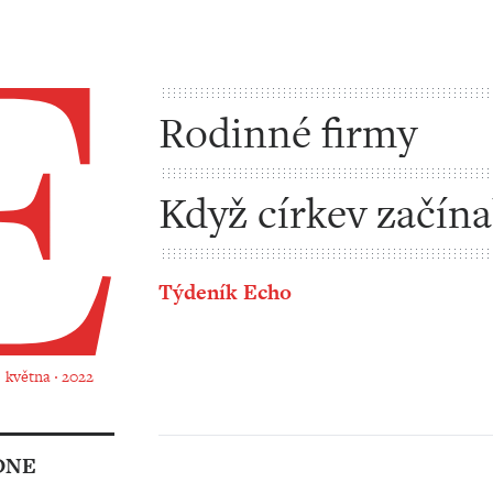
Rodinné firmy
Když církev začína
jich taky jen pár
Týdeník Echo
. května ‧ 2022
DNE