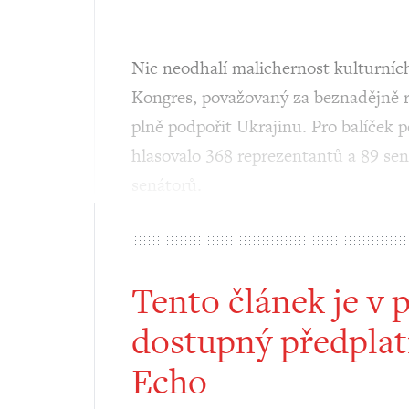
Nic neodhalí malichernost kulturních
Kongres, považovaný za beznadějně r
plně podpořit Ukrajinu. Pro balíček 
hlasovalo 368 reprezentantů a 89 sen
senátorů.
Tento článek je v 
dostupný předplat
Echo