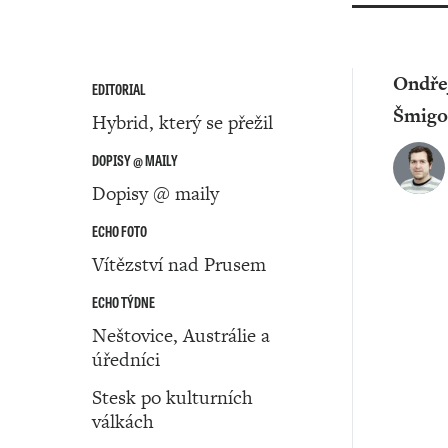
Ondře
EDITORIAL
Šmigo
Hybrid, který se přežil
DOPISY @ MAILY
Dopisy @ maily
ECHO FOTO
Vítězství nad Prusem
ECHO TÝDNE
Neštovice, Austrálie a
úředníci
Stesk po kulturních
válkách