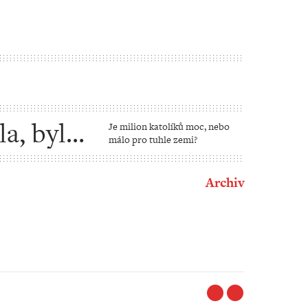
la, bylo
Je milion katolíků moc, nebo
málo pro tuhle zemi?
Archiv