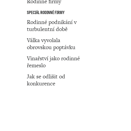
Rodinné firmy
SPECIÁL RODINNÉ FIRMY
Rodinné podnikání v
turbulentní době
Válka vyvolala
obrovskou poptávku
Vinařství jako rodinné
řemeslo
Jak se odlišit od
konkurence
Číslo 21 ‧ 26. května ‧ 2022