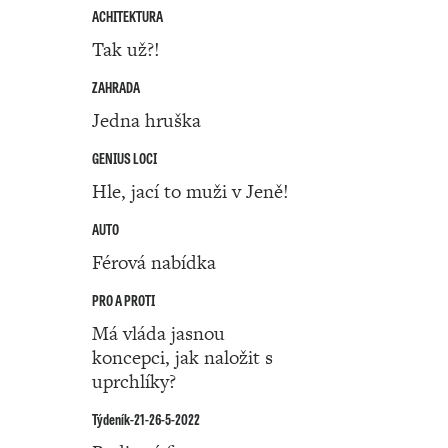
ACHITEKTURA
Tak už?!
ZAHRADA
Jedna hruška
GENIUS LOCI
Hle, jací to muži v Jeně!
AUTO
Férová nabídka
PRO A PROTI
Má vláda jasnou
koncepci, jak naložit s
uprchlíky?
Týdeník-21-26-5-2022