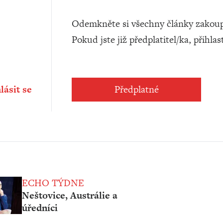
Odemkněte si všechny články zakoup
Pokud jste již předplatitel/ka, přihlas
lásit se
Předplatné
ECHO TÝDNE
Neštovice, Austrálie a
úředníci