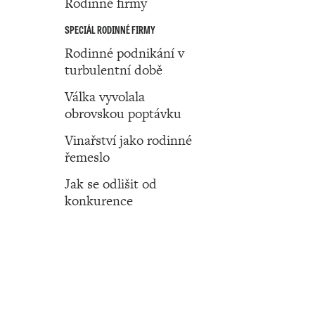
Rodinné firmy
SPECIÁL RODINNÉ FIRMY
Rodinné podnikání v
turbulentní době
Válka vyvolala
obrovskou poptávku
Vinařství jako rodinné
řemeslo
Jak se odlišit od
konkurence
Číslo 21 ‧ 26. května ‧ 2022