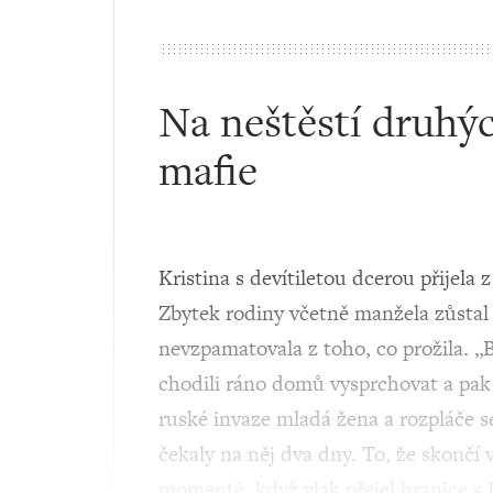
Na neštěstí druhých
mafie
Kristina s devítiletou dcerou přijela
Zbytek rodiny včetně manžela zůstal n
nevzpamatovala z toho, co prožila. „B
chodili ráno domů vysprchovat a pak 
ruské invaze mladá žena a rozpláče s
čekaly na něj dva dny. To, že skončí 
momentě, když vlak přejel hranice s