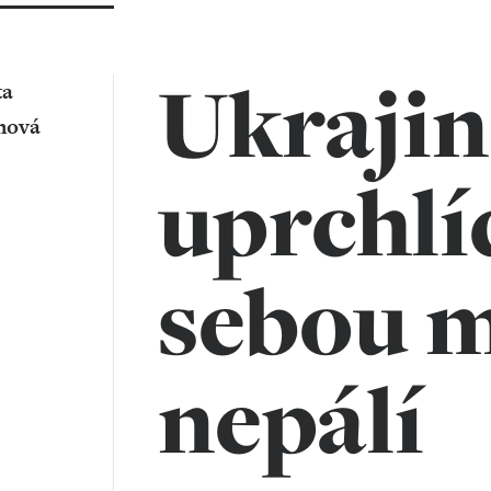
Ukrajin
ta
nová
uprchlí
sebou 
nepálí