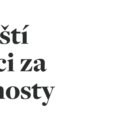
ští
ci za
mosty