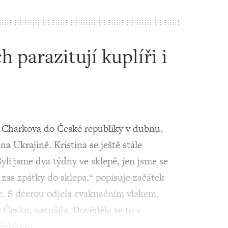
 parazitují kuplíři i
 z Charkova do České republiky v dubnu.
a Ukrajině. Kristina se ještě stále
yli jsme dva týdny ve sklepě, jen jsme se
zas zpátky do sklepa,“ popisuje začátek
e. S dcerou odjela evakuačním vlakem,
v Česku, netušila. Dověděla se to v
 Polskem…