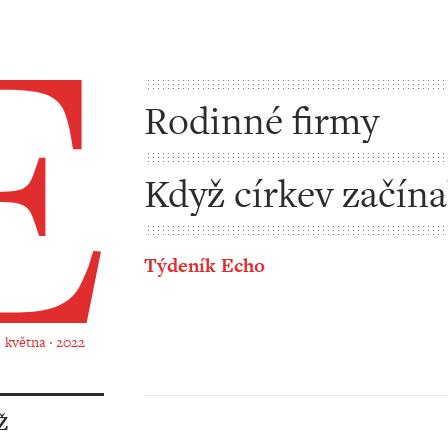
Rodinné firmy
Když církev začína
jich taky jen pár
Týdeník Echo
. května ‧ 2022
Ž