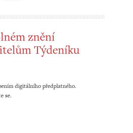
plném znění
itelům Týdeníku
ením digitálního předplatného.
te se.