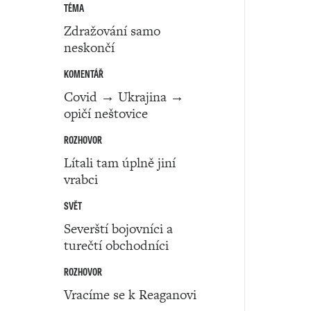
TÉMA
Zdražování samo
neskončí
KOMENTÁŘ
Covid → Ukrajina →
opičí neštovice
ROZHOVOR
Lítali tam úplně jiní
vrabci
SVĚT
Severští bojovníci a
turečtí obchodníci
ROZHOVOR
Vracíme se k Reaganovi