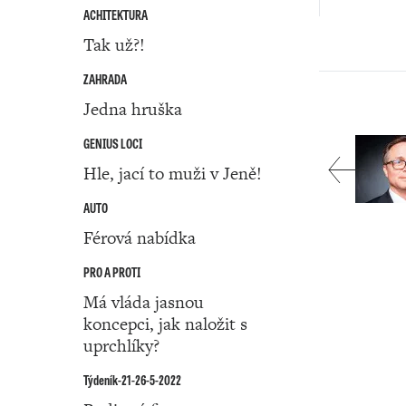
ACHITEKTURA
Tak už?!
ZAHRADA
Jedna hruška
GENIUS LOCI
Hle, jací to muži v Jeně!
AUTO
Férová nabídka
PRO A PROTI
Má vláda jasnou
koncepci, jak naložit s
uprchlíky?
Týdeník-21-26-5-2022