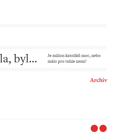
la, bylo
Je milion katolíků moc, nebo
málo pro tuhle zemi?
Archiv