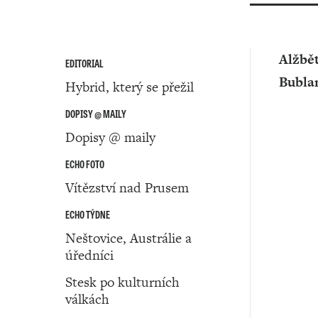
Alžbě
EDITORIAL
Bubla
Hybrid, který se přežil
DOPISY @ MAILY
Dopisy @ maily
ECHO FOTO
Vítězství nad Prusem
ECHO TÝDNE
Neštovice, Austrálie a
úředníci
Stesk po kulturních
válkách