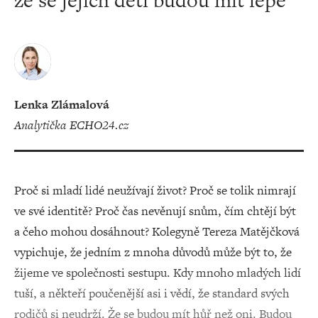
že se jejich děti budou mít lépe
Lenka Zlámalová
analytička ECHO24.cz
Proč si mladí lidé neužívají život? Proč se tolik nimrají
ve své identitě? Proč čas nevěnují snům, čím chtějí být
a čeho mohou dosáhnout? Kolegyně Tereza Matějčková
vypichuje, že jedním z mnoha důvodů může být to, že
žijeme ve společnosti sestupu. Kdy mnoho mladých lidí
tuší, a někteří poučenější asi i vědí, že standard svých
rodičů si neudrží. Že se budou mít hůř než oni. Budou