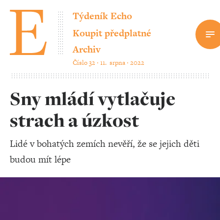
Týdeník Echo
Koupit předplatné
Archiv
Číslo 32 ‧ 11. srpna ‧ 2022
Sny mládí vytlačuje
strach a úzkost
Lidé v bohatých zemích nevěří, že se jejich děti
budou mít lépe