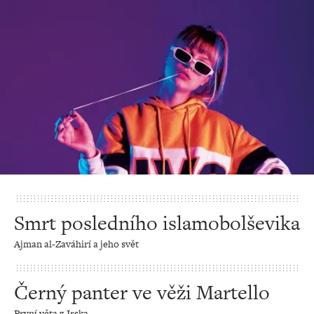
Smrt posledního islamobolševika
Ajman al-Zaváhirí a jeho svět
Černý panter ve věži Martello
První věta z Irska