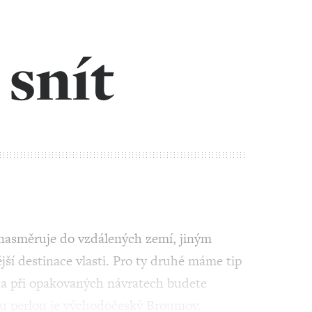
snít
nasměruje do vzdálených zemí, jiným
í destinace vlasti. Pro ty druhé máme tip
u a při opakovaných návratech budete
ou perlou je východočeský Broumov.