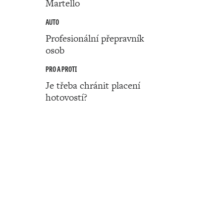
Martello
AUTO
Profesionální přepravník
osob
PRO A PROTI
Je třeba chránit placení
hotovostí?
Číslo 32 ‧ 11. srpna ‧ 2022