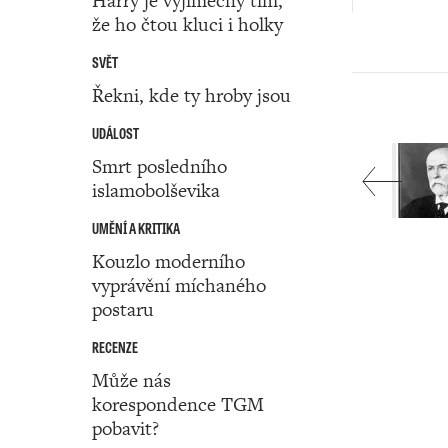
Harry je výjimečný tím,
že ho čtou kluci i holky
SVĚT
Řekni, kde ty hroby jsou
UDÁLOST
Smrt posledního
islamobolševika
UMĚNÍ A KRITIKA
Kouzlo moderního
vyprávění míchaného
postaru
RECENZE
Může nás
korespondence TGM
pobavit?