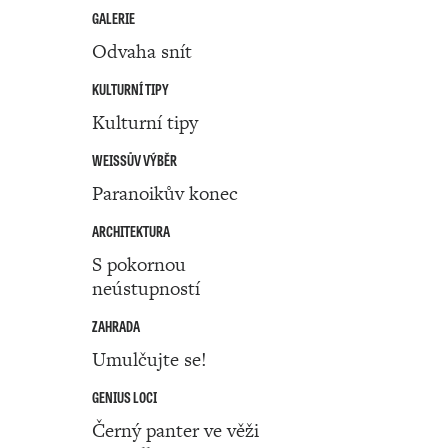
GALERIE
Odvaha snít
KULTURNÍ TIPY
Kulturní tipy
WEISSŮV VÝBĚR
Paranoikův konec
ARCHITEKTURA
S pokornou
neústupností
ZAHRADA
Umulčujte se!
GENIUS LOCI
Černý panter ve věži