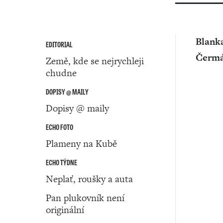
Blank
EDITORIAL
Čerm
Země, kde se nejrychleji
chudne
DOPISY @ MAILY
Dopisy @ maily
ECHO FOTO
Plameny na Kubě
ECHO TÝDNE
Neplať, roušky a auta
Pan plukovník není
originální