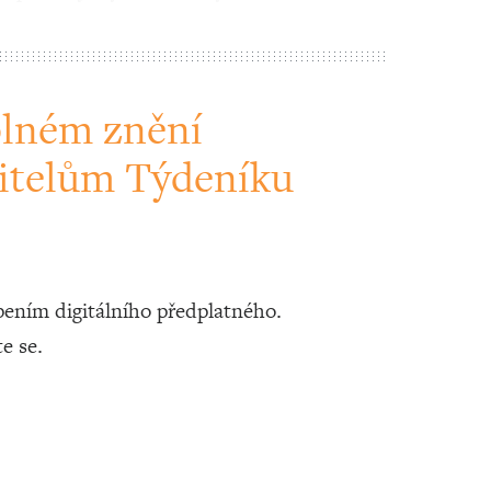
plném znění
itelům Týdeníku
ením digitálního předplatného.
te se.