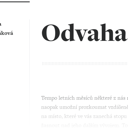
Odvaha 
a
áková
Tempo letních měsíců některé z nás 
naopak umožní prozkoumat vzdálenějš
na místo, které ve vás zanechá stop
žasnout nad jeho dalším vývojem. T