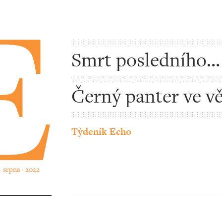
Smrt posledního
islamobolševika
Černý panter ve vě
Martello
Týdeník Echo
1. srpna ‧ 2022