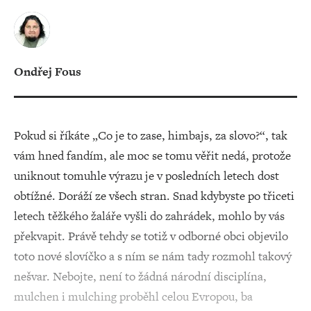
Ondřej Fous
Pokud si říkáte „Co je to zase, himbajs, za slovo?“, tak
vám hned fandím, ale moc se tomu věřit nedá, protože
uniknout tomuhle výrazu je v posledních letech dost
obtížné. Doráží ze všech stran. Snad kdybyste po třiceti
letech těžkého žaláře vyšli do zahrádek, mohlo by vás
překvapit. Právě tehdy se totiž v odborné obci objevilo
toto nové slovíčko a s ním se nám tady rozmohl takový
nešvar. Nebojte, není to žádná národní disciplína,
mulchen i mulching proběhl celou Evropou, ba