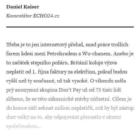
Daniel Kaiser
komentátor ECHO24.cz
Třeba je to jen internetový přelud, snad práce trollích
farem kdesi mezi Petrohradem a Wu-chanem. Anebo je
to začátek stepního požáru. Británií koluje výzva
neplatit od 1. října faktury za elektřinu, pokud budou
vyšší než ty současné, už tak vysoké. O víkendu měla
prý anonymní skupina Don’t Pay už od 75 tisíc lidí
slíbeno, že se této zákaznické stávky zúčastní. Cílem je
do konce září sehnat milion neplatičů, což by byl zástup
dost velký na to, aby odpojování přerostlo v akutní
společenskou…