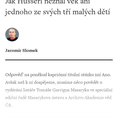
Jak Husserl neznal věk ani
jednoho ze svých tří malých dětí
Jaromír Slomek
Odpověď na poněkud kapciózní titulní otázku zní Ano.
Avšak než k ní dospějeme, musíme něco povědět o
vydávání listáře Tomáše Garrigua Masaryka ve speciální
ediční řadě Masarykova ústavu a Archivu Akademie věd
ČR.