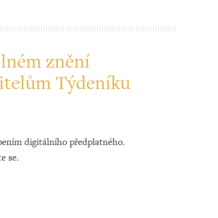
plném znění
itelům Týdeníku
ením digitálního předplatného.
te se.