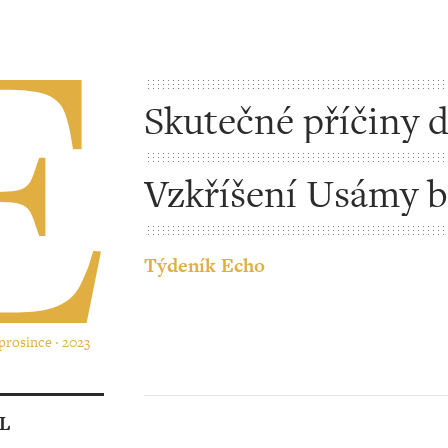
Skutečné příčiny 
úzkostí
Vzkříšení Usámy b
Ládina
Týdeník Echo
 prosince ‧ 2023
L