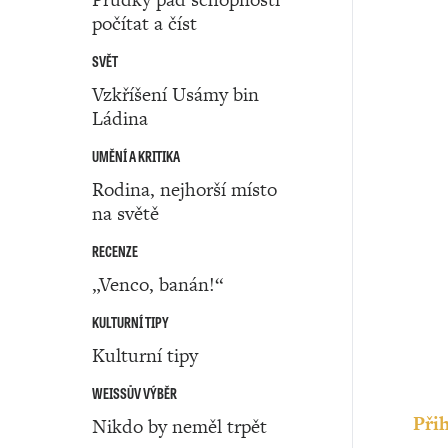
počítat a číst
SVĚT
Vzkříšení Usámy bin
Ládina
UMĚNÍ A KRITIKA
Rodina, nejhorší místo
na světě
RECENZE
„Venco, banán!“
KULTURNÍ TIPY
Kulturní tipy
WEISSŮV VÝBĚR
Přih
Nikdo by neměl trpět