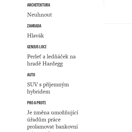
ARCHITEKTURA
Neuhnout
ZAHRADA
Hlavák
GENIUS LOCI
Perleť a ledňáček na
hradě Hardegg
AUTO
SUV s příjemným
hybridem
PRO A PROTI
Je změna umožňující
úřadům práce
prolamovat bankovní