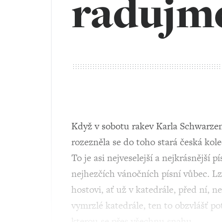
radujme
Když v sobotu rakev Karla Schwarzen
rozezněla se do toho stará česká kole
To je asi nejveselejší a nejkrásnější
nejhezčích vánočních písní vůbec. 
hostovi, ať už v katedrále, před ní, n
vymrzlé katedrále, ten to obzvlášť p
kterou se přes všechnu snahu…