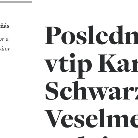
Posledn
eňás
átor
vtip Ka
Schwar
Veselme