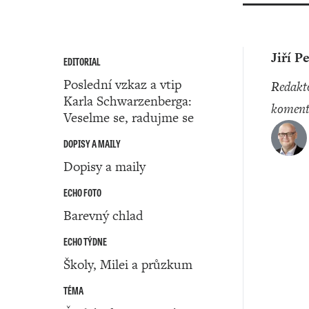
Jiří P
EDITORIAL
Poslední vzkaz a vtip
redaktor a
Karla Schwarzenberga:
koment
Veselme se, radujme se
DOPISY A MAILY
Dopisy a maily
ECHO FOTO
Barevný chlad
ECHO TÝDNE
Školy, Milei a průzkum
TÉMA