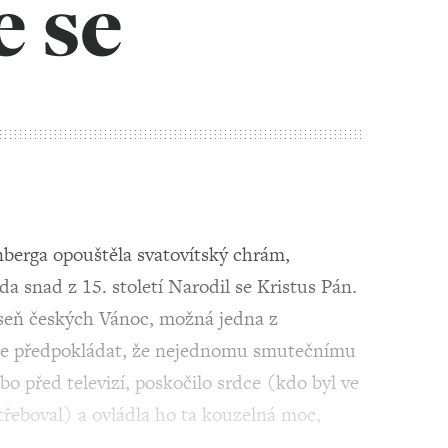
 se
berga opouštěla svatovítský chrám,
da snad z 15. století Narodil se Kristus Pán.
 píseň českých Vánoc, možná jedna z
Lze předpokládat, že nejednomu smutečnímu
ebo před televizí, poskočilo srdce (kdo byl ve
otřeboval) a ovládla ho ta kouzelná moc,