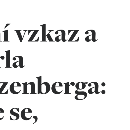
í vzkaz a
rla
zenberga:
 se,