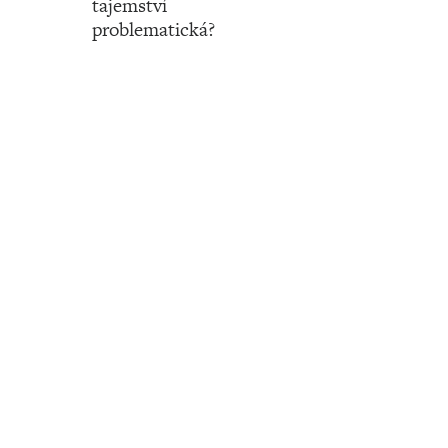
tajemství
problematická?
Číslo 50 ‧ 14. prosince ‧ 2023