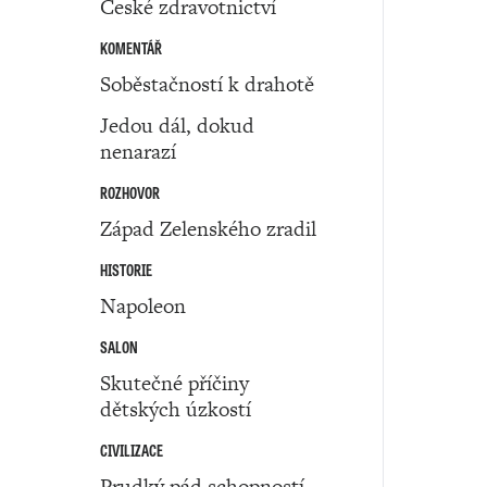
České zdravotnictví
KOMENTÁŘ
Soběstačností k drahotě
Jedou dál, dokud
nenarazí
ROZHOVOR
Západ Zelenského zradil
HISTORIE
Napoleon
SALON
Skutečné příčiny
dětských úzkostí
CIVILIZACE
Prudký pád schopností